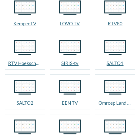
KempenTV
LOVO TV
RTV80
RTV Hoeksche Waard
SIRIS-tv
SALTO1
SALTO2
EEN TV
Omroep Land van Cuijk