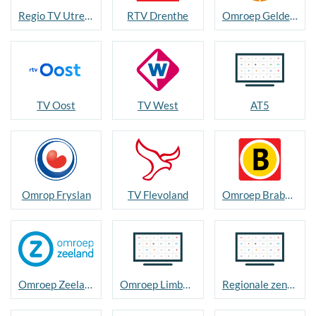
Regio TV Utrecht
RTV Drenthe
Omroep Gelderland
TV Oost
TV West
AT5
Omrop Fryslan
TV Flevoland
Omroep Brabant
Omroep Zeeland
Omroep Limburg / L1
Regionale zenders