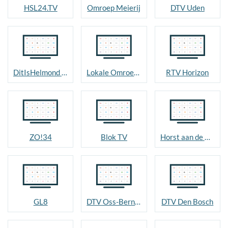
HSL24.TV
Omroep Meierij
DTV Uden
DitIsHelmond TV
Lokale Omroep Nuenen
RTV Horizon
ZO!34
Blok TV
Horst aan de Maas
GL8
DTV Oss-Bernheze
DTV Den Bosch