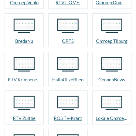
Omroep Venlo
RTV L.O.V.E.
Omroep Dommelland
BredaNu
ORTS
Omroep Tilburg
RTV Krimpenerwaard
HalloGilzeRijen
GennepNews
RTV Zulthe
ROS TV-Krant
Lokale Omroep Goirle