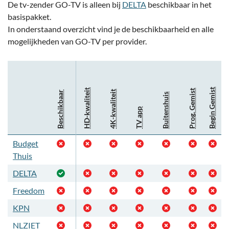
De tv-zender GO-TV is alleen bij
DELTA
beschikbaar in het
basispakket.
In onderstaand overzicht vind je de beschikbaarheid en alle
mogelijkheden van GO-TV per provider.
Begin Gemist
HD-kwaliteit
Prog. Gemist
4K-kwaliteit
Beschikbaar
Buitenshuis
TV app
Budget
Thuis
DELTA
Freedom
KPN
NLZIET