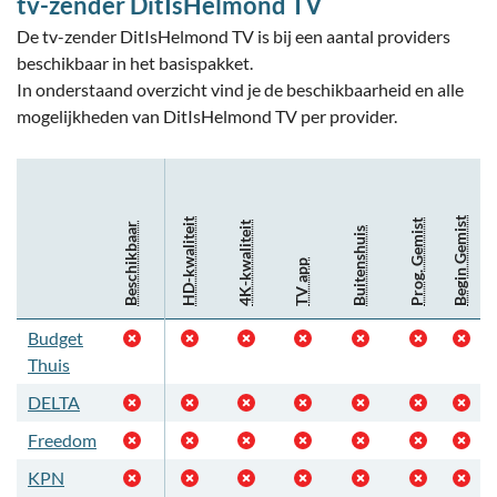
tv-zender DitIsHelmond TV
De tv-zender DitIsHelmond TV is bij een aantal providers
beschikbaar in het basispakket.
In onderstaand overzicht vind je de beschikbaarheid en alle
mogelijkheden van DitIsHelmond TV per provider.
Begin Gemist
HD-kwaliteit
Prog. Gemist
4K-kwaliteit
Beschikbaar
Buitenshuis
TV app
Budget
Thuis
DELTA
Freedom
KPN