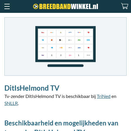
DitIsHelmond TV
Tv-zender DitIsHelmond TV is beschikbaar bij
TriNed
en
SNLLR
.
Beschikbaarheid en mogelijkheden van