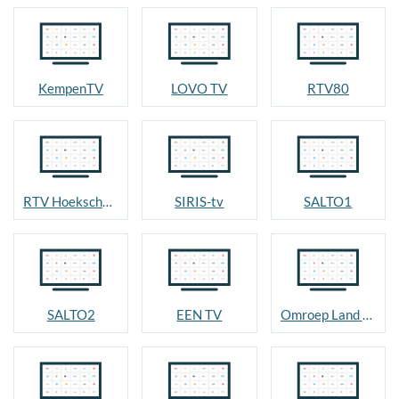
KempenTV
LOVO TV
RTV80
RTV Hoeksche Waard
SIRIS-tv
SALTO1
SALTO2
EEN TV
Omroep Land van Cuijk