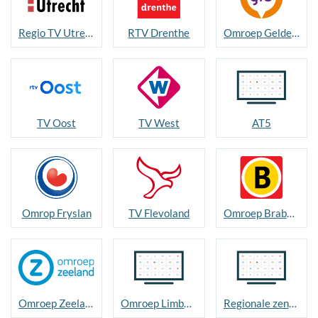
Regio TV Utrecht
RTV Drenthe
Omroep Gelderland
TV Oost
TV West
AT5
Omrop Fryslan
TV Flevoland
Omroep Brabant
Omroep Zeeland
Omroep Limburg / L1
Regionale zenders