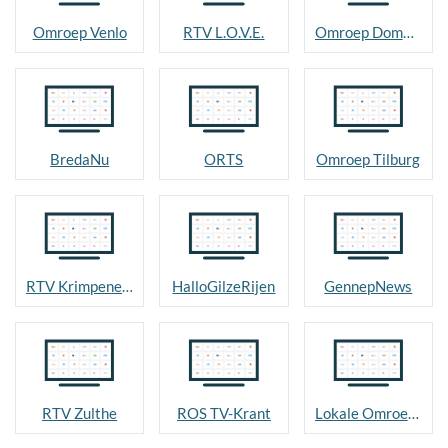
Omroep Venlo
RTV L.O.V.E.
Omroep Dommelland
BredaNu
ORTS
Omroep Tilburg
RTV Krimpenerwaard
HalloGilzeRijen
GennepNews
RTV Zulthe
ROS TV-Krant
Lokale Omroep Goirle