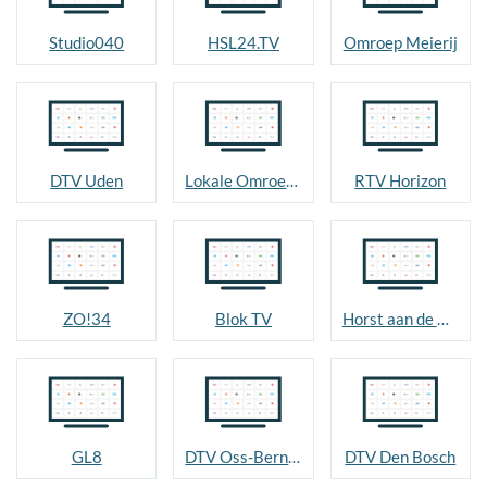
Studio040
HSL24.TV
Omroep Meierij
DTV Uden
Lokale Omroep Nuenen
RTV Horizon
ZO!34
Blok TV
Horst aan de Maas
GL8
DTV Oss-Bernheze
DTV Den Bosch