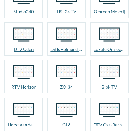
Studio040
HSL24.TV
Omroep Meierij
DTV Uden
DitIsHelmond TV
Lokale Omroep Nuenen
RTV Horizon
ZO!34
Blok TV
Horst aan de Maas
GL8
DTV Oss-Bernheze