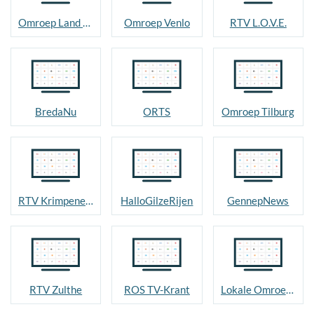
Omroep Land van Cuijk
Omroep Venlo
RTV L.O.V.E.
BredaNu
ORTS
Omroep Tilburg
RTV Krimpenerwaard
HalloGilzeRijen
GennepNews
RTV Zulthe
ROS TV-Krant
Lokale Omroep Goirle