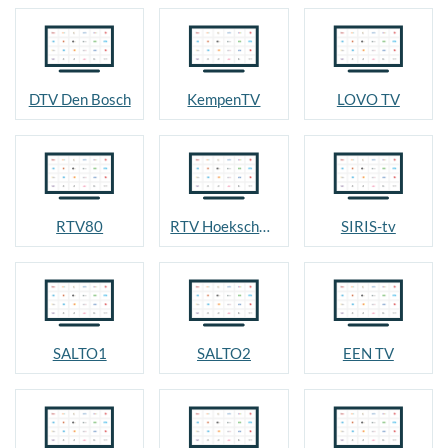
DTV Den Bosch
KempenTV
LOVO TV
RTV80
RTV Hoeksche Waard
SIRIS-tv
SALTO1
SALTO2
EEN TV