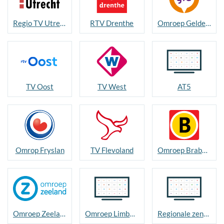
Regio TV Utrecht
RTV Drenthe
Omroep Gelderland
TV Oost
TV West
AT5
Omrop Fryslan
TV Flevoland
Omroep Brabant
Omroep Zeeland
Omroep Limburg / L1
Regionale zenders