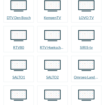
DTV Den Bosch
KempenTV
LOVO TV
RTV80
RTV Hoeksche Waard
SIRIS-tv
SALTO1
SALTO2
Omroep Land van Cuijk