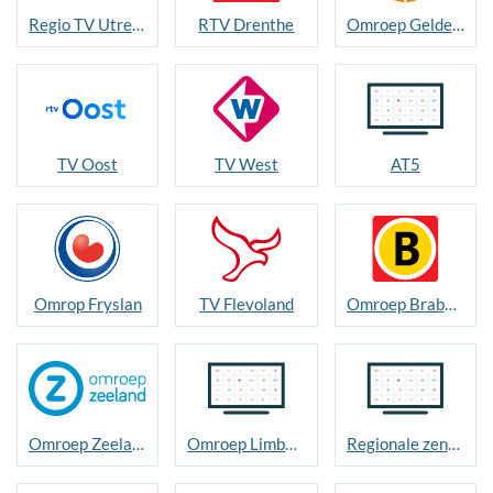
Regio TV Utrecht
RTV Drenthe
Omroep Gelderland
TV Oost
TV West
AT5
Omrop Fryslan
TV Flevoland
Omroep Brabant
Omroep Zeeland
Omroep Limburg / L1
Regionale zenders