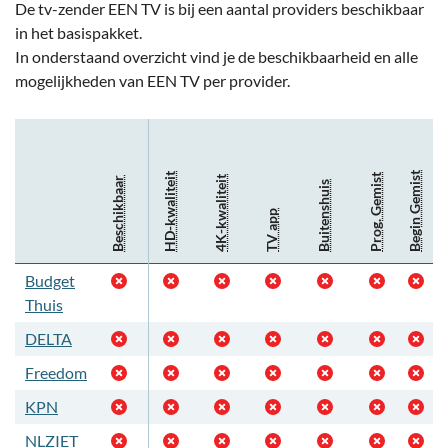
De tv-zender EEN TV is bij een aantal providers beschikbaar
in het basispakket.
In onderstaand overzicht vind je de beschikbaarheid en alle
mogelijkheden van EEN TV per provider.
Begin Gemist
HD-kwaliteit
Prog. Gemist
4K-kwaliteit
Beschikbaar
Buitenshuis
TV app
Budget
Thuis
DELTA
Freedom
KPN
NLZIET