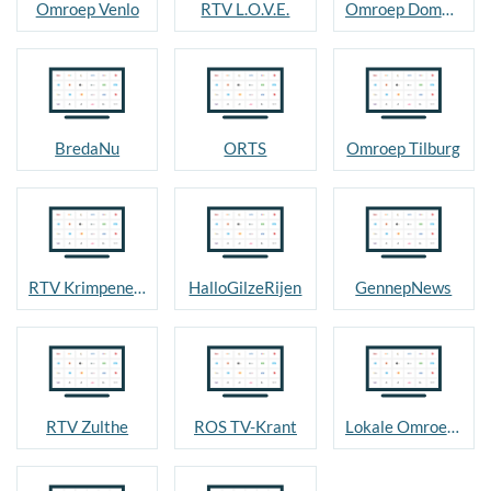
Omroep Venlo
RTV L.O.V.E.
Omroep Dommelland
BredaNu
ORTS
Omroep Tilburg
RTV Krimpenerwaard
HalloGilzeRijen
GennepNews
RTV Zulthe
ROS TV-Krant
Lokale Omroep Goirle