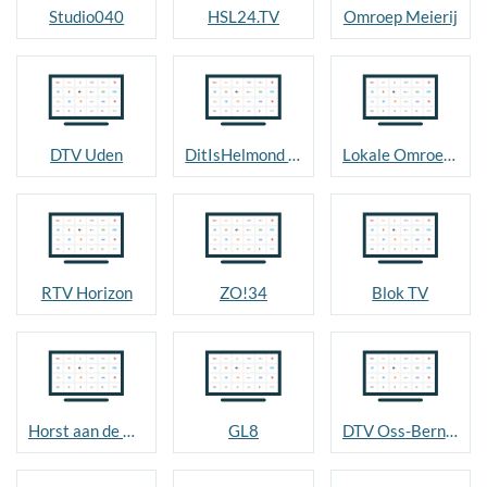
Studio040
HSL24.TV
Omroep Meierij
DTV Uden
DitIsHelmond TV
Lokale Omroep Nuenen
RTV Horizon
ZO!34
Blok TV
Horst aan de Maas
GL8
DTV Oss-Bernheze