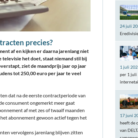
24 juli 2
Eredivisi
tracten precies?
nt af en kijken er daarna jarenlang niet
elevisie het doet, staat niemand stil bij
erstapt, ziet de maandprijs jaar op jaar
1 juli 20
dens tot 250,00 euro per jaar te veel
per 1 jul
internet
en dat na de eerste contractperiode van
jl de consument ongemerkt meer gaat
 abonnement af met zes of twaalf maanden
17 juni 2
jft het abonnement gewoon actief tegen het
heeft de 
van DELTA
en vervolgens jarenlang blijven zitten
samenwer