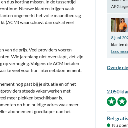
n dus korting missen. In de tussentijd
APG teg
continue. Nieuwe klanten krijgen vaak
 klanten ongemerkt het volle maandbedrag
rkt (ACM) waarschuwt dan ook al veel
8 juni 20
klanten d
n van de prijs. Veel providers voeren
Lees mee
nten. Wie jarenlang niet overstapt, ziet zijn
ng op verhoging. Volgens de ACM betalen
Overig ni
jaar te veel voor hun internetabonnement.
ement nog past bij je situatie en of het
etproviders steeds vaker werken met
2.050 kla
 veel meer plekken beschikbaar is.
sumenten op hun huidige adres vaak meer
neller abonnement goedkoper dan het
Bel grati
Nu open