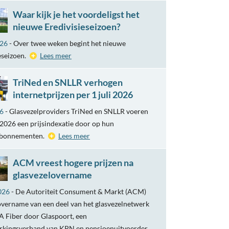
Waar kijk je het voordeligst het
nieuwe Eredivisieseizoen?
026
- Over twee weken begint het nieuwe
eseizoen.
Lees meer
TriNed en SNLLR verhogen
internetprijzen per 1 juli 2026
26
- Glasvezelproviders TriNed en SNLLR voeren
i 2026 een prijsindexatie door op hun
abonnementen.
Lees meer
ACM vreest hogere prijzen na
glasvezelovername
026
- De Autoriteit Consument & Markt (ACM)
overname van een deel van het glasvezelnetwerk
 Fiber door Glaspoort, een
kingsverband van KPN en pensioenuitvoerder