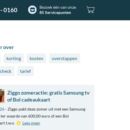
Bezoek één van onze
- 0160
85 Servicepunten
r over
korting
kosten
overstappen
check
tarief
Ziggo zomeractie: gratis Samsung tv
of Bol cadeaukaart
026
- Ziggo pakt deze zomer uit met een Samsung
ter waarde van 600,00 euro of een Bol
rt t.w.v.
Lees meer