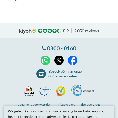
8.9
2.050 reviews
0800 - 0160
X
WhatsApp
Facebook
Bezoek één van onze
85 Servicepunten
Thuiswinkel
Ecommerce
Kiyoh
NLconnect
Algemene
voorwaarden
Privacybeleid
Site-overzicht
We gebruiken cookies om jouw ervaring te verbeteren, ons
Waarborg
Europe
Partnerprogramma
Tarieven zijn inclusief btw.
bezoek te analyseren en advertenties te personaliseren.