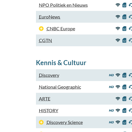
NPO Politiek en Nieuws
EuroNews
CNBC Europe
CGTN
Kennis & Cultuur
Discovery
National Geographic
ARTE
HISTORY
Discovery Science