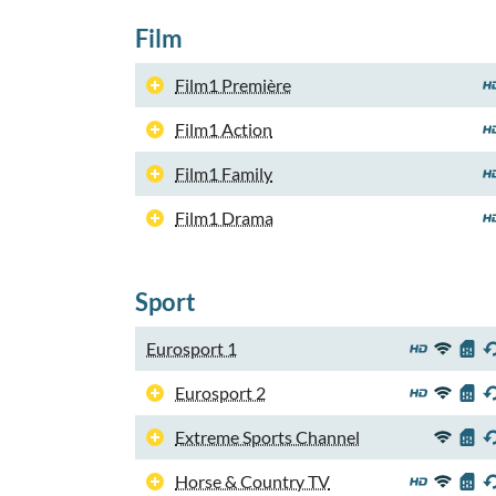
Film
Film1 Première
Film1 Action
Film1 Family
Film1 Drama
Sport
Eurosport 1
Eurosport 2
Extreme Sports Channel
Horse & Country TV