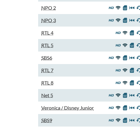
NPO 2
NPO 3
RTL 4
RTL 5
SBS6
RTL 7
RTL 8
Net 5
Veronica / Disney Junior
SBS9