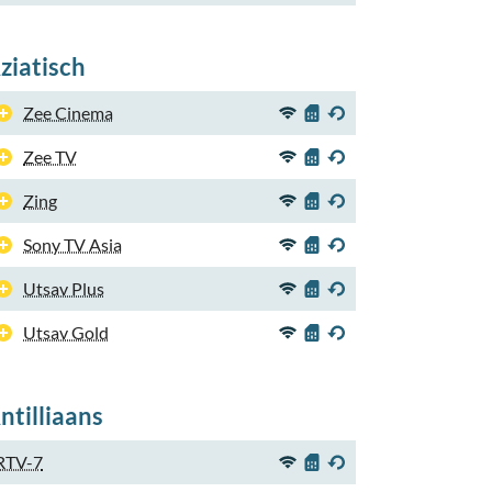
ziatisch
Zee Cinema
Zee TV
Zing
Sony TV Asia
Utsav Plus
Utsav Gold
ntilliaans
RTV-7