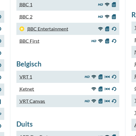
BBC 1
R
BBC 2
BBC Entertainment
BBC First
Belgisch
VRT 1
Ketnet
VRT Canvas
Duits