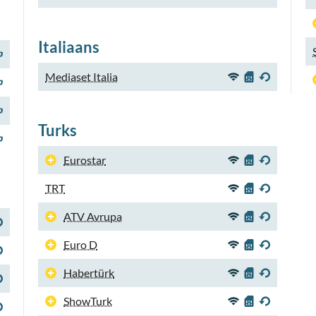
Italiaans
Mediaset Italia
Turks
Eurostar
TRT
ATV Avrupa
Euro D
Habertürk
ShowTurk