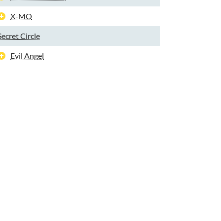
X-MO
Secret Circle
Evil Angel