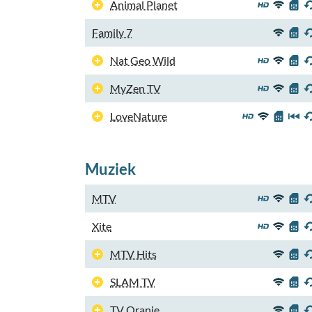
Animal Planet
Family 7
Nat Geo Wild
MyZen TV
LoveNature
Muziek
MTV
Xite
MTV Hits
SLAM TV
TV Oranje