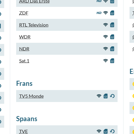
ARD Das Erste
ZDF
RTL Television
WDR
NDR
Sat.1
E
Frans
TV5 Monde
Spaans
TVE