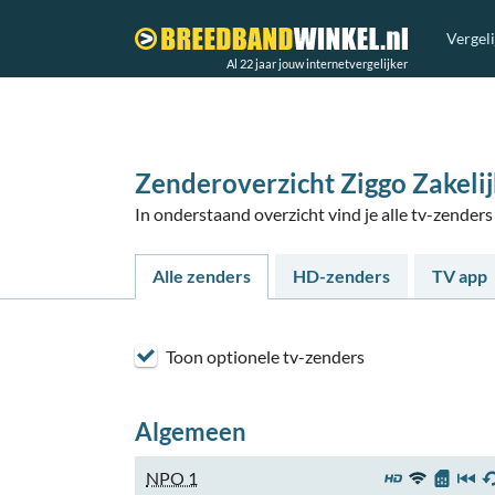
Vergel
Al 22 jaar jouw internetvergelijker
Zenderoverzicht Ziggo Zakelij
In onderstaand overzicht vind je alle tv-zender
Alle zenders
HD-zenders
TV app
Toon optionele tv-zenders
Algemeen
NPO 1