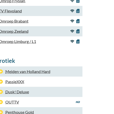
Omrop Fryslan
TV Flevoland
Omroep Brabant
Omroep Zeeland
Omroep Limburg / L1
rotiek
Meiden van Holland Hard
PassieXXX
Dusk! Deluxe
OUTTV
Penthouse Gold