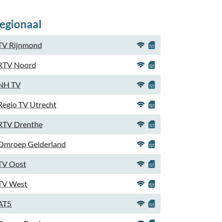
egionaal
TV Rijnmond
RTV Noord
NH TV
Regio TV Utrecht
RTV Drenthe
Omroep Gelderland
TV Oost
TV West
AT5