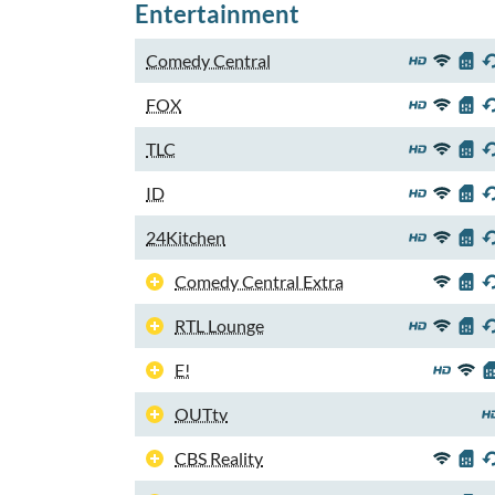
Entertainment
Comedy Central
FOX
TLC
ID
24Kitchen
Comedy Central Extra
RTL Lounge
E!
OUTtv
CBS Reality