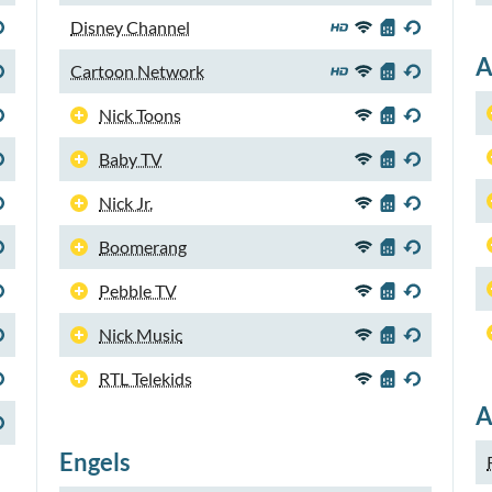
Disney Channel
A
Cartoon Network
Nick Toons
Baby TV
Nick Jr.
Boomerang
Pebble TV
Nick Music
RTL Telekids
A
Engels