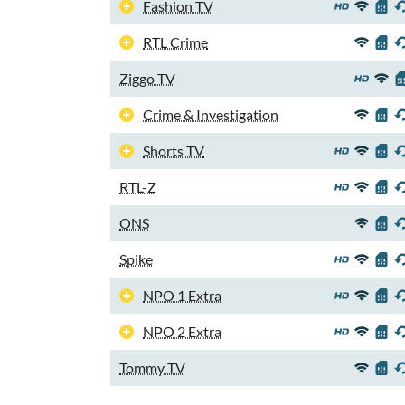
Fashion TV
RTL Crime
Ziggo TV
Crime & Investigation
Shorts TV
RTL-Z
ONS
Spike
NPO 1 Extra
NPO 2 Extra
Tommy TV