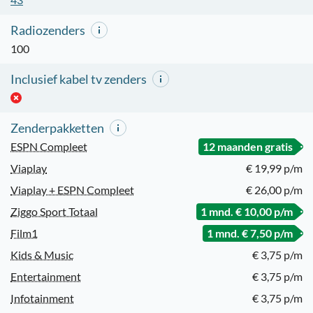
Radiozenders
100
Inclusief kabel tv zenders
Zenderpakketten
ESPN Compleet
12 maanden gratis
Viaplay
€ 19,99 p/m
Viaplay + ESPN Compleet
€ 26,00 p/m
Ziggo Sport Totaal
1 mnd. € 10,00 p/m
Film1
1 mnd. € 7,50 p/m
Kids & Music
€ 3,75 p/m
Entertainment
€ 3,75 p/m
Infotainment
€ 3,75 p/m