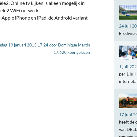
e2. Online tv kijken is alleen mogelijk in
Tele2 WiFi netwerk.
 Apple iPhone en iPad, de Android variant
24 juli 2
Eredivisi
dag 19 januari 2015 17:24
door
Dominique Martin
17.620 keer gelezen
1 juli 20
per 1 jul
internet
17 juni 2
heeft de 
van DELTA
samenwer