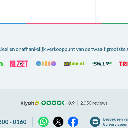
cieel en onafhankelijk verkooppunt van
de twaalf grootste 
8.9
2.050 reviews
Bezoek één va
800 - 0160
85 Servicepu