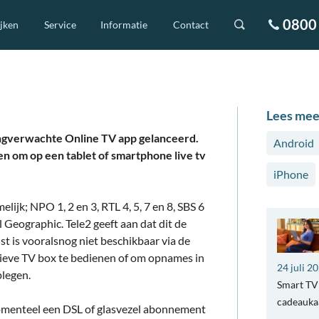
0800 
ijken
Service
Informatie
Contact
Lees mee
ngverwachte Online TV app gelanceerd.
Android
n om op een tablet of smartphone live tv
iPhone
lijk; NPO 1, 2 en 3, RTL 4, 5, 7 en 8, SBS 6
l Geographic. Tele2 geeft aan dat dit de
 is vooralsnog niet beschikbaar via de
ctieve TV box te bedienen of om opnames in
24 juli 2
plegen.
Smart TV 
cadeaukaa
momenteel een DSL of glasvezel abonnement