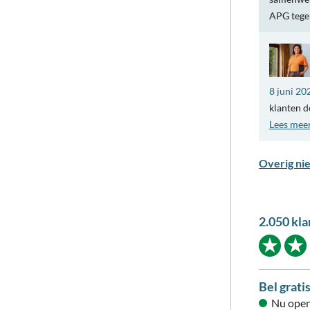
APG teg
8 juni 20
klanten d
Lees mee
Overig ni
2.050 kla
Bel grati
Nu open