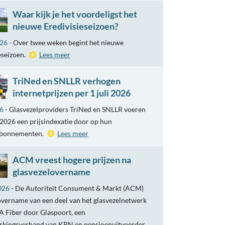
Waar kijk je het voordeligst het
nieuwe Eredivisieseizoen?
026
- Over twee weken begint het nieuwe
eseizoen.
Lees meer
TriNed en SNLLR verhogen
internetprijzen per 1 juli 2026
26
- Glasvezelproviders TriNed en SNLLR voeren
i 2026 een prijsindexatie door op hun
abonnementen.
Lees meer
ACM vreest hogere prijzen na
glasvezelovername
026
- De Autoriteit Consument & Markt (ACM)
overname van een deel van het glasvezelnetwerk
 Fiber door Glaspoort, een
kingsverband van KPN en pensioenuitvoerder