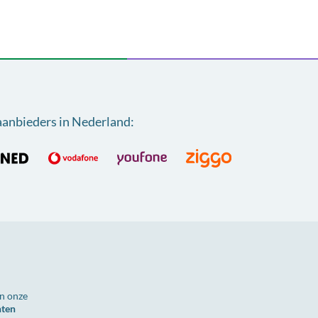
aanbieders in Nederland
:
n onze
nten