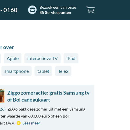
Bezoek één van onze
- 0160
85 Servicepunten
r over
Apple
interactieve TV
iPad
smartphone
tablet
Tele2
Ziggo zomeractie: gratis Samsung tv
of Bol cadeaukaart
026
- Ziggo pakt deze zomer uit met een Samsung
ter waarde van 600,00 euro of een Bol
rt t.w.v.
Lees meer