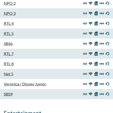
NPO 2
NPO 3
RTL 4
RTL 5
SBS6
RTL 7
RTL 8
Net 5
Veronica / Disney Junior
SBS9