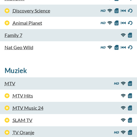
Discovery Science
Animal Planet
Family 7
Nat Geo Wild
Muziek
MTV
MTV Hits
MTV Music 24
SLAM TV
TV Oranje