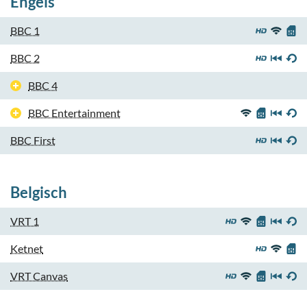
Engels
BBC 1
BBC 2
BBC 4
BBC Entertainment
BBC First
Belgisch
VRT 1
Ketnet
VRT Canvas