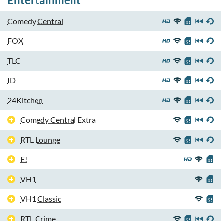
Entertainment
Comedy Central
FOX
TLC
ID
24Kitchen
Comedy Central Extra
RTL Lounge
E!
VH1
VH1 Classic
RTL Crime