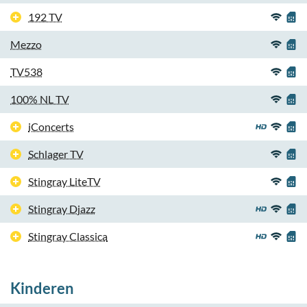
192 TV
Mezzo
TV538
100% NL TV
iConcerts
Schlager TV
Stingray LiteTV
Stingray Djazz
Stingray Classica
Kinderen