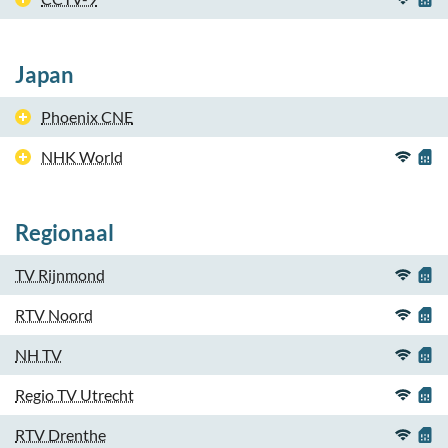
Japan
Phoenix CNE
NHK World
Regionaal
TV Rijnmond
RTV Noord
NH TV
Regio TV Utrecht
RTV Drenthe