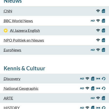
Nieuws
CNN
BBC World News
Al Jazeera English
NPO Politiek en Nieuws
EuroNews
Kennis & Cultuur
Discovery
National Geographic
ARTE
HISTORY