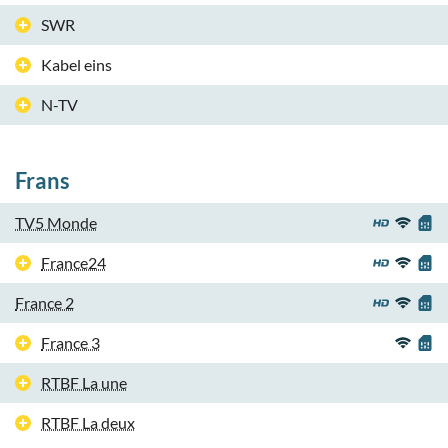
SWR
Kabel eins
N-TV
Frans
TV5 Monde
France24
France 2
France 3
RTBF La une
RTBF La deux