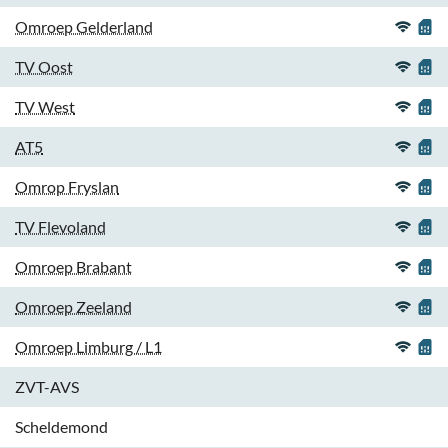
Omroep Gelderland
TV Oost
TV West
AT5
Omrop Fryslan
TV Flevoland
Omroep Brabant
Omroep Zeeland
Omroep Limburg / L1
ZVT-AVS
Scheldemond