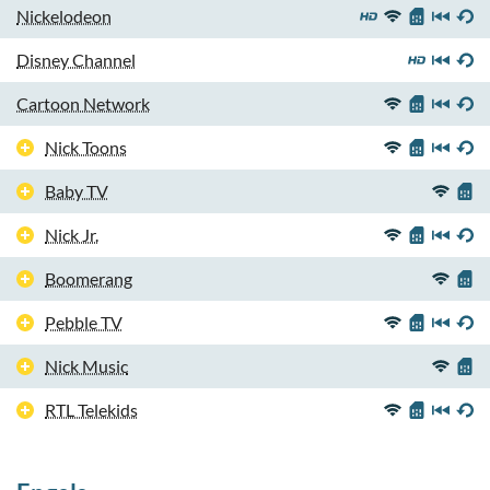
Nickelodeon
Disney Channel
Cartoon Network
Nick Toons
Baby TV
Nick Jr.
Boomerang
Pebble TV
Nick Music
RTL Telekids