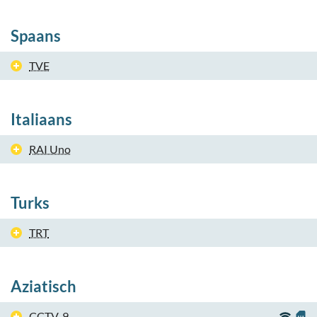
Spaans
TVE
Italiaans
RAI Uno
Turks
TRT
Aziatisch
CCTV-9