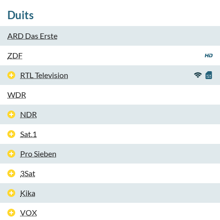
Duits
ARD Das Erste
ZDF
RTL Television
WDR
NDR
Sat.1
Pro Sieben
3Sat
Kika
VOX