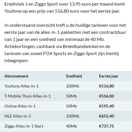
Eredivisie 1 en Ziggo Sport voor 13,95 euro per maand komt
Youfone op een prijs van 516,80 euro voor het eerste jaar.
In onderstaand overzicht treft u de huidige tarieven voor het
eerste jaar van de alles-in-1 pakketten met een contractduur
van 1 jaar en een snelheid van minimaal de 40 Mb.
Actiekortingen, cashback via Breedbandwinkel en de
tarieven van zowel FOX Sports en Ziggo Sport zijn hierbij
inbegrepen:
Abonnement
Snelheid
Eerste jaar
Youfone Alles-in-1
100Mb
€516,80
T-Mobile Thuis Alles-in-1
50Mb
€556,00
Online Alles-in-1
50Mb
€595,40
NLE Alles-in-1
100Mb
€655,40
Ziggo Alles-in-1 Start
40Mb
€737,75