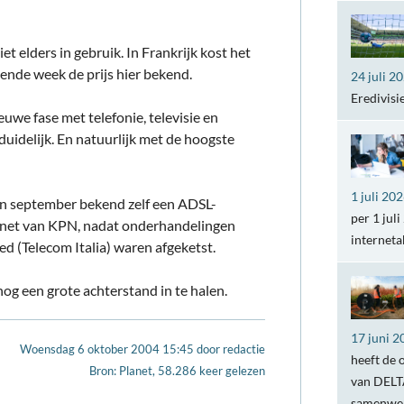
et elders in gebruik. In Frankrijk kost het
nde week de prijs hier bekend.
24 juli 2
Eredivisi
uwe fase met telefonie, televisie en
 duidelijk. En natuurlijk met de hoogste
1 juli 20
n september bekend zelf een ADSL-
per 1 jul
onnet van KPN, nadat onderhandelingen
internet
 (Telecom Italia) waren afgeketst.
g een grote achterstand in te halen.
17 juni 2
Woensdag 6 oktober 2004 15:45
door
redactie
heeft de 
Bron: Planet, 58.286 keer gelezen
van DELTA
samenwer