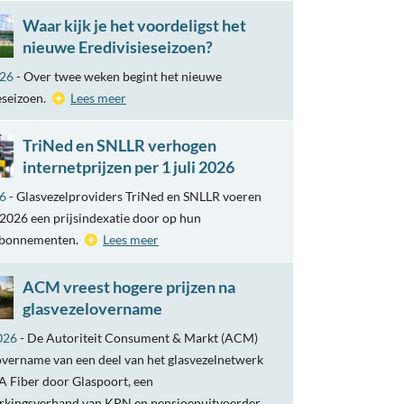
Waar kijk je het voordeligst het
nieuwe Eredivisieseizoen?
026
- Over twee weken begint het nieuwe
eseizoen.
Lees meer
TriNed en SNLLR verhogen
internetprijzen per 1 juli 2026
26
- Glasvezelproviders TriNed en SNLLR voeren
i 2026 een prijsindexatie door op hun
abonnementen.
Lees meer
ACM vreest hogere prijzen na
glasvezelovername
026
- De Autoriteit Consument & Markt (ACM)
overname van een deel van het glasvezelnetwerk
 Fiber door Glaspoort, een
kingsverband van KPN en pensioenuitvoerder