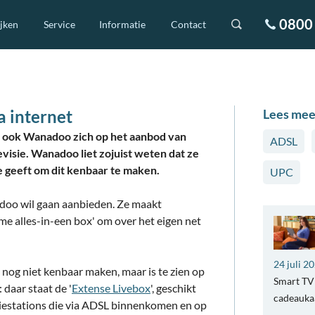
0800 
ijken
Service
Informatie
Contact
 internet
Lees mee
 ook Wanadoo zich op het aanbod van
ADSL
levisie. Wanadoo liet zojuist weten dat ze
 geeft om dit kenbaar te maken.
UPC
adoo wil gaan aanbieden. Ze maakt
me alles-in-een box' om over het eigen net
24 juli 2
nog niet kenbaar maken, maar is te zien op
Smart TV 
: daar staat de '
Extense Livebox
', geschikt
cadeaukaa
siestations die via ADSL binnenkomen en op