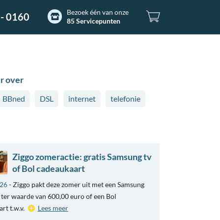
Bezoek één van onze
- 0160
85 Servicepunten
r over
BBned
DSL
internet
telefonie
Ziggo zomeractie: gratis Samsung tv
of Bol cadeaukaart
026
- Ziggo pakt deze zomer uit met een Samsung
ter waarde van 600,00 euro of een Bol
rt t.w.v.
Lees meer