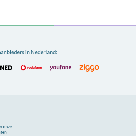
aanbieders in Nederland
:
n onze
nten