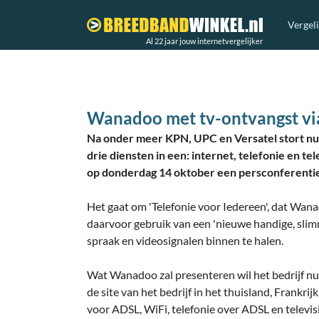
Vergel
Al 22 jaar jouw internetvergelijker
Wanadoo met tv-ontvangst via
Na onder meer KPN, UPC en Versatel stort nu
drie diensten in een: internet, telefonie en te
op donderdag 14 oktober een persconferentie
Het gaat om 'Telefonie voor Iedereen', dat Wan
daarvoor gebruik van een 'nieuwe handige, slim
spraak en videosignalen binnen te halen.
Wat Wanadoo zal presenteren wil het bedrijf nu 
de site van het bedrijf in het thuisland, Frankrijk
voor ADSL, WiFi, telefonie over ADSL en televi