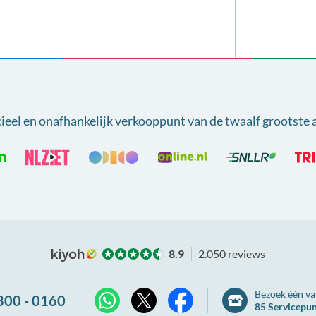
cieel en onafhankelijk verkooppunt van
de twaalf grootste 
8.9
2.050 reviews
Bezoek één va
800 - 0160
85 Servicepu