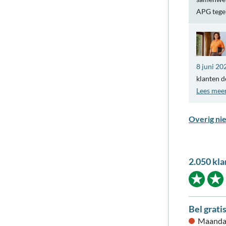
APG teg
8 juni 20
klanten d
Lees mee
Overig ni
2.050 kla
Bel grati
Maandag