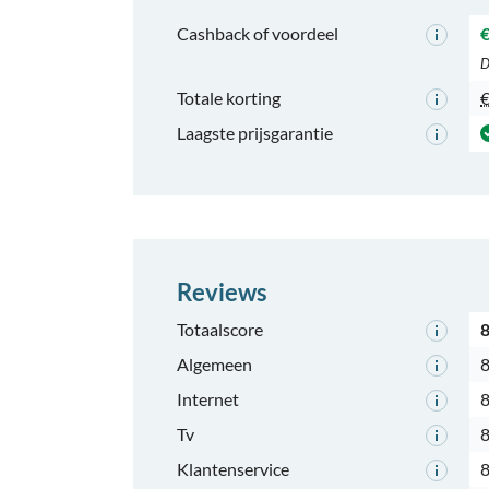
Cashback of voordeel
€
D
Totale korting
€
Laagste prijsgarantie
Reviews
Totaalscore
8
Algemeen
8
Internet
8
Tv
8
Klantenservice
8