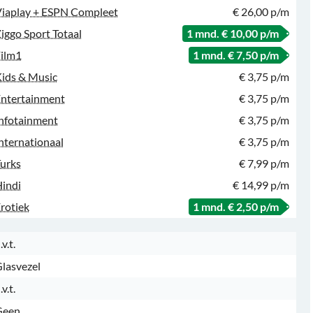
iaplay + ESPN Compleet
€ 26,00 p/m
iggo Sport Totaal
1 mnd. € 10,00 p/m
ilm1
1 mnd. € 7,50 p/m
ids & Music
€ 3,75 p/m
ntertainment
€ 3,75 p/m
nfotainment
€ 3,75 p/m
nternationaal
€ 3,75 p/m
urks
€ 7,99 p/m
indi
€ 14,99 p/m
rotiek
1 mnd. € 2,50 p/m
.v.t.
lasvezel
.v.t.
Geen