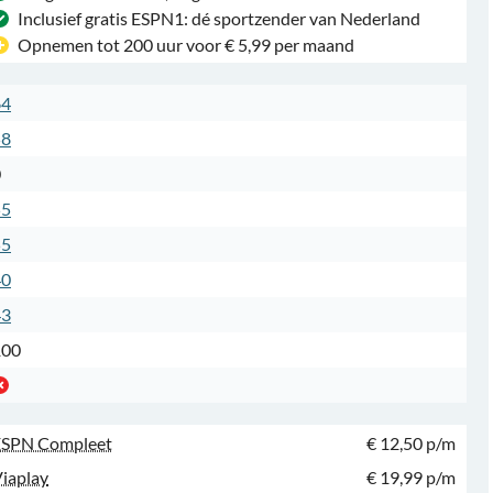
Inclusief gratis ESPN1: dé sportzender van Nederland
Opnemen tot 200 uur voor € 5,99 per maand
64
58
0
55
55
40
43
100
ESPN Compleet
€ 12,50 p/m
iaplay
€ 19,99 p/m