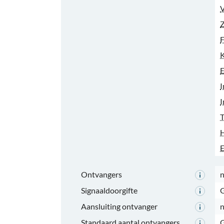
V
Z
F
K
E
I
I
T
H
E
Ontvangers
n
Signaaldoorgifte
G
Aansluiting ontvanger
n
Standaard aantal ontvangers