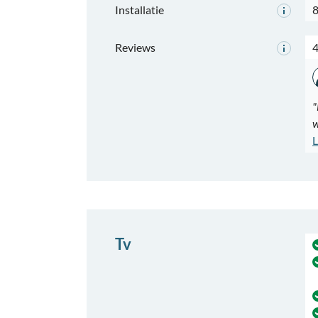
Installatie
8
Reviews
4
"
w
L
Tv