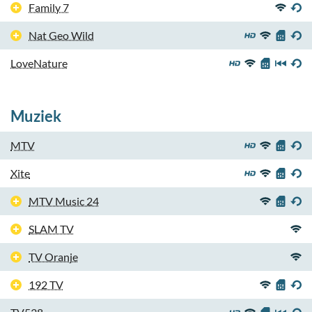
Family 7
Nat Geo Wild
LoveNature
Muziek
MTV
Xite
MTV Music 24
SLAM TV
TV Oranje
192 TV