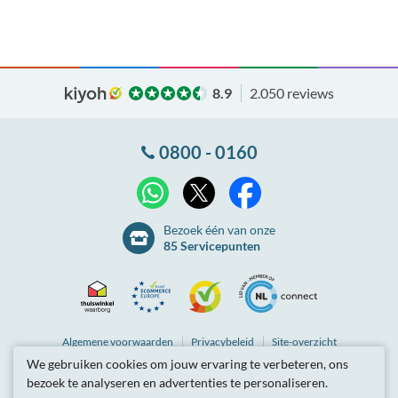
8.9
2.050 reviews
0800 - 0160
X
WhatsApp
Facebook
Bezoek één van onze
85 Servicepunten
Thuiswinkel
Ecommerce
Kiyoh
NLconnect
Algemene
voorwaarden
Privacybeleid
Site-overzicht
We gebruiken cookies om jouw ervaring te verbeteren, ons
Waarborg
Europe
Partnerprogramma
Tarieven zijn inclusief btw.
bezoek te analyseren en advertenties te personaliseren.