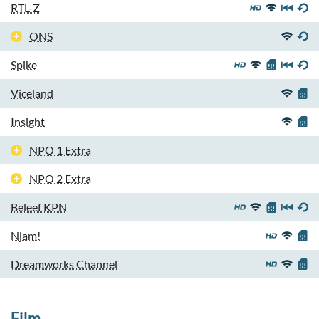
RTL-Z
ONS
Spike
Viceland
Insight
NPO 1 Extra
NPO 2 Extra
Beleef KPN
Njam!
Dreamworks Channel
Film