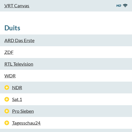
VRT Canvas
Duits
ARD Das Erste
ZDF
RTL Television
WDR
NDR
Sat.1
Pro Sieben
Tagesschau24