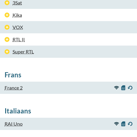
3Sat
Kika
VOX
RTL II
Super RTL
Frans
France 2
Italiaans
RAI Uno