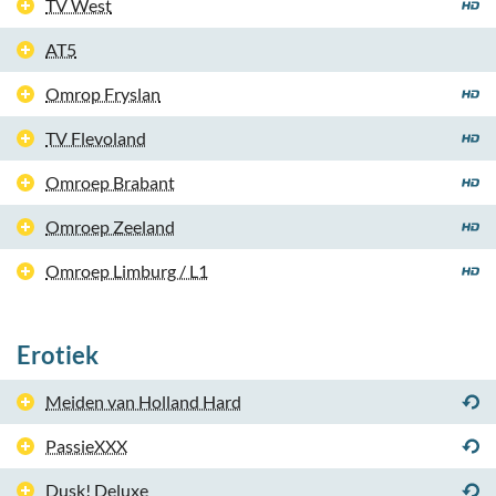
TV West
AT5
Omrop Fryslan
TV Flevoland
Omroep Brabant
Omroep Zeeland
Omroep Limburg / L1
Erotiek
Meiden van Holland Hard
PassieXXX
Dusk! Deluxe