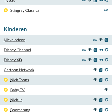
TV538
Stingray Classica
Kinderen
Nickelodeon
Disney Channel
Disney XD
Cartoon Network
Nick Toons
Baby TV
Nick Jr.
Boomerang