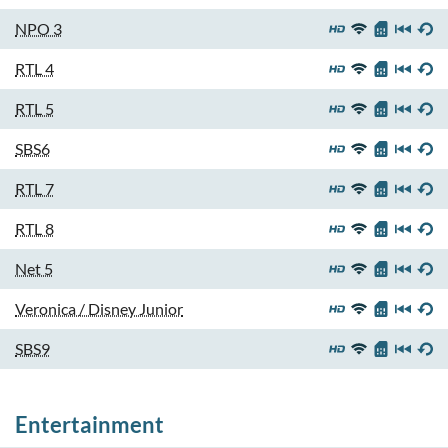
NPO 3
RTL 4
RTL 5
SBS6
RTL 7
RTL 8
Net 5
Veronica / Disney Junior
SBS9
Entertainment