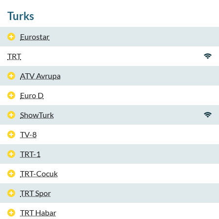
Turks
Eurostar
TRT
ATV Avrupa
Euro D
ShowTurk
TV-8
TRT-1
TRT-Cocuk
TRT Spor
TRT Habar