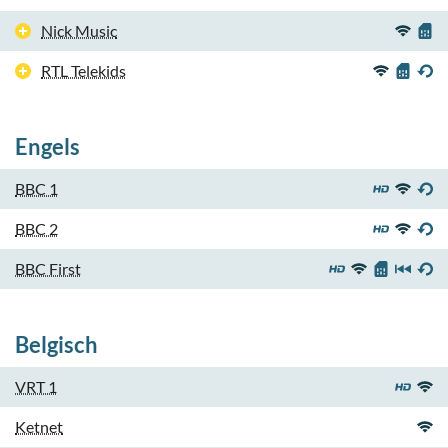
Nick Music
RTL Telekids
Engels
BBC 1
BBC 2
BBC First
Belgisch
VRT 1
Ketnet