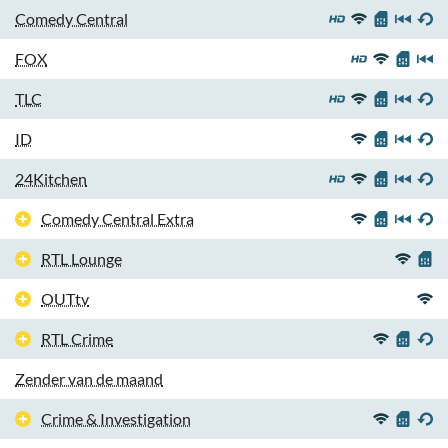
Comedy Central
FOX
TLC
ID
24Kitchen
Comedy Central Extra
RTL Lounge
OUTtv
RTL Crime
Zender van de maand
Crime & Investigation