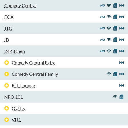
Comedy Central
FOX
TLC
ID
24Kitchen
Comedy Central Extra
Comedy Central Family
RTL Lounge
NPO 101
OUTtv
VH1