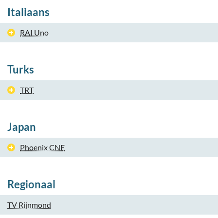
Italiaans
RAI Uno
Turks
TRT
Japan
Phoenix CNE
Regionaal
TV Rijnmond