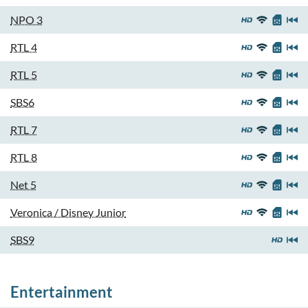
NPO 3
RTL 4
RTL 5
SBS6
RTL 7
RTL 8
Net 5
Veronica / Disney Junior
SBS9
Entertainment