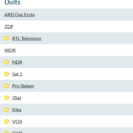
Duits
ARD Das Erste
ZDF
RTL Television
WDR
NDR
Sat.1
Pro Sieben
3Sat
Kika
VOX