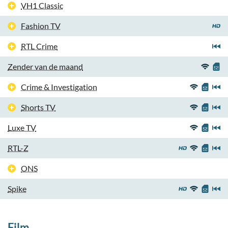
VH1 Classic
Fashion TV
RTL Crime
Zender van de maand
Crime & Investigation
Shorts TV
Luxe TV
RTL-Z
ONS
Spike
Film