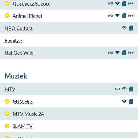
Discovery Science
Animal Planet
NPO Cultura
Family 7
Nat Geo Wild
Muziek
MTV
MTV Hits
MTV Music 24
SLAM TV