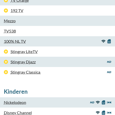
TV Oranje
192 TV
Mezzo
TV538
100% NL TV
Stingray LiteTV
Stingray Djazz
Stingray Classica
Kinderen
Nickelodeon
Disney Channel