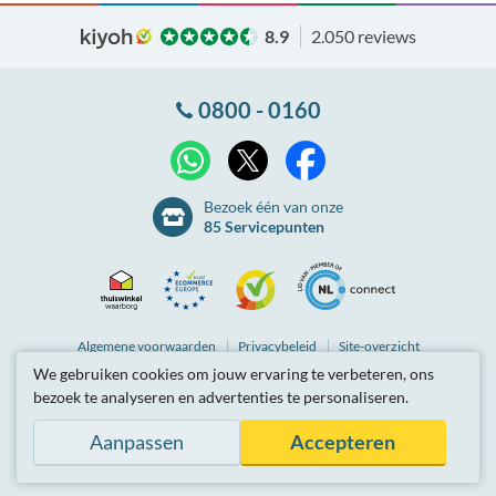
8.9
2.050 reviews
0800 - 0160
X
WhatsApp
Facebook
Bezoek één van onze
85 Servicepunten
Thuiswinkel
Ecommerce
Kiyoh
NLconnect
Algemene
voorwaarden
Privacybeleid
Site-overzicht
We gebruiken cookies om jouw ervaring te verbeteren, ons
Waarborg
Europe
Partnerprogramma
Tarieven zijn inclusief btw.
bezoek te analyseren en advertenties te personaliseren.
© Breedbandwinkel BV 2003 - 2026
, Berkel en Rodenrijs
Certificaat
Trustmark
Aanpassen
Accepteren
Hosting door