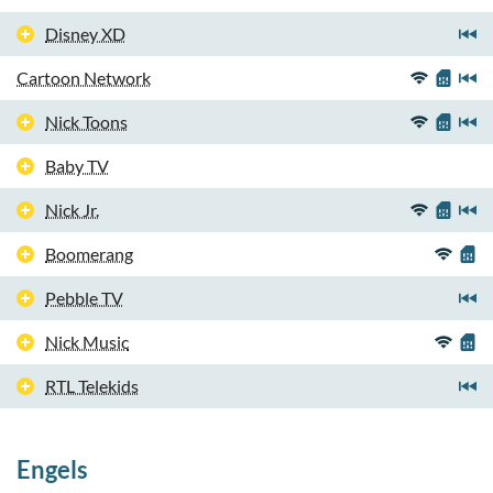
Disney XD
Cartoon Network
Nick Toons
Baby TV
Nick Jr.
Boomerang
Pebble TV
Nick Music
RTL Telekids
Engels