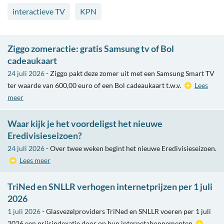
interactieve TV
KPN
Ziggo zomeractie: gratis Samsung tv of Bol
cadeaukaart
24 juli 2026
- Ziggo pakt deze zomer uit met een Samsung Smart TV
ter waarde van 600,00 euro of een Bol cadeaukaart t.w.v.
Lees
meer
Waar kijk je het voordeligst het nieuwe
Eredivisieseizoen?
24 juli 2026
- Over twee weken begint het nieuwe Eredivisieseizoen.
Lees meer
TriNed en SNLLR verhogen internetprijzen per 1 juli
2026
1 juli 2026
- Glasvezelproviders TriNed en SNLLR voeren per 1 juli
2026 een prijsindexatie door op hun internetabonnementen.