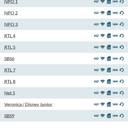
NPO 1
NPO 2
NPO 3
RTL 4
RTL 5
SBS6
RTL 7
RTL 8
Net 5
Veronica / Disney Junior
SBS9