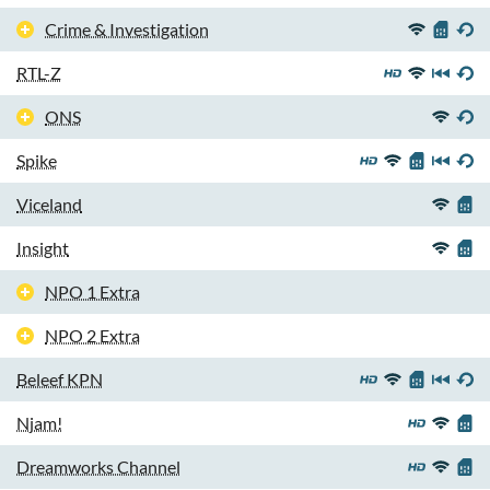
Crime & Investigation
RTL-Z
ONS
Spike
Viceland
Insight
NPO 1 Extra
NPO 2 Extra
Beleef KPN
Njam!
Dreamworks Channel