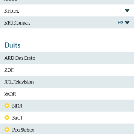
Ketnet
VRT Canvas
Duits
ARD Das Erste
ZDF
RTL Television
WDR
NDR
Sat.1
Pro Sieben