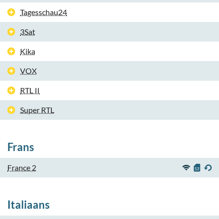
Tagesschau24
3Sat
Kika
VOX
RTL II
Super RTL
Frans
France 2
Italiaans