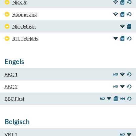
Nick Jr.
Boomerang
Nick Music
RTL Telekids
Engels
BBC 1
BBC 2
BBC First
Belgisch
VRT 1