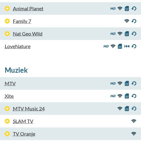
Animal Planet
Family 7
Nat Geo Wild
LoveNature
Muziek
MTV
Xite
MTV Music 24
SLAM TV
TV Oranje