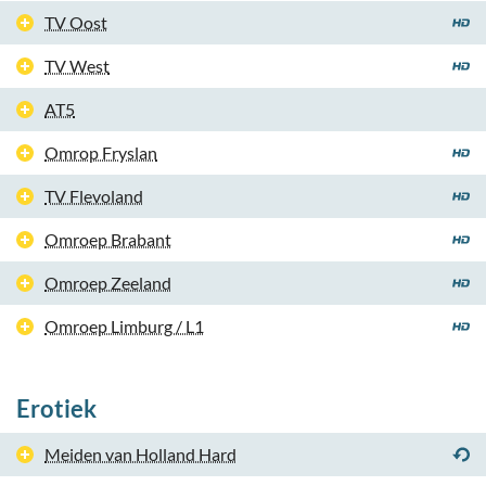
TV Oost
TV West
AT5
Omrop Fryslan
TV Flevoland
Omroep Brabant
Omroep Zeeland
Omroep Limburg / L1
Erotiek
Meiden van Holland Hard