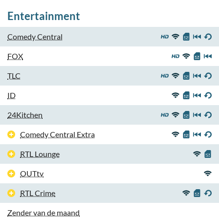
Entertainment
Comedy Central
FOX
TLC
ID
24Kitchen
Comedy Central Extra
RTL Lounge
OUTtv
RTL Crime
Zender van de maand