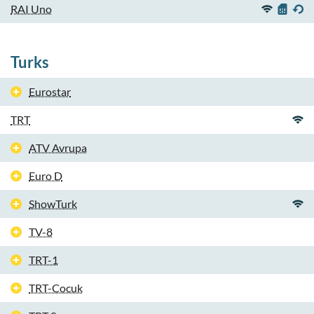
RAI Uno
Turks
Eurostar
TRT
ATV Avrupa
Euro D
ShowTurk
TV-8
TRT-1
TRT-Cocuk