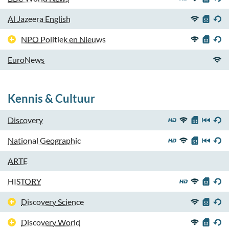
Al Jazeera English
NPO Politiek en Nieuws
EuroNews
Kennis & Cultuur
Discovery
National Geographic
ARTE
HISTORY
Discovery Science
Discovery World