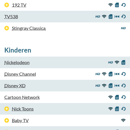
192 TV
TV538
Stingray Classica
Kinderen
Nickelodeon
Disney Channel
Disney XD
Cartoon Network
Nick Toons
Baby TV