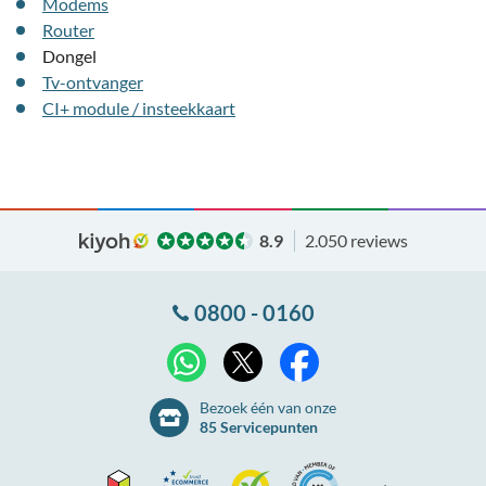
Modems
Router
Dongel
Tv-ontvanger
CI+ module / insteekkaart
8.9
2.050 reviews
0800 - 0160
X
WhatsApp
Facebook
Bezoek één van onze
85 Servicepunten