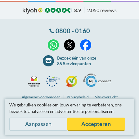
8.9
2.050 reviews
0800 - 0160
X
WhatsApp
Facebook
Bezoek één van onze
85 Servicepunten
Thuiswinkel
Ecommerce
Kiyoh
NLconnect
Algemene
voorwaarden
Privacybeleid
Site-overzicht
We gebruiken cookies om jouw ervaring te verbeteren, ons
Waarborg
Europe
Partnerprogramma
Tarieven zijn inclusief btw.
bezoek te analyseren en advertenties te personaliseren.
© Breedbandwinkel BV 2003 - 2026
, Berkel en Rodenrijs
Certificaat
Trustmark
Aanpassen
Accepteren
Hosting door