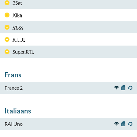
3Sat
Kika
VOX
RTL II
Super RTL
Frans
France 2
Italiaans
RAI Uno