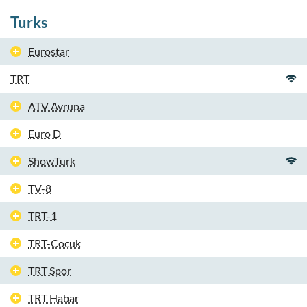
Turks
Eurostar
TRT
ATV Avrupa
Euro D
ShowTurk
TV-8
TRT-1
TRT-Cocuk
TRT Spor
TRT Habar