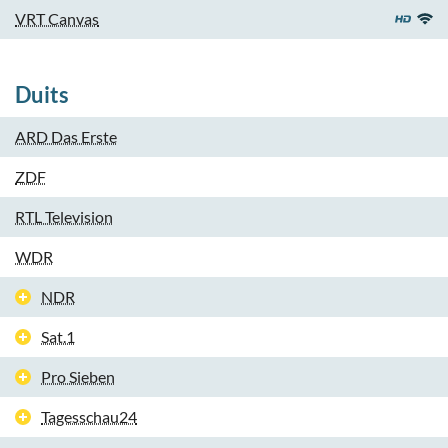
VRT Canvas
Duits
ARD Das Erste
ZDF
RTL Television
WDR
NDR
Sat.1
Pro Sieben
Tagesschau24