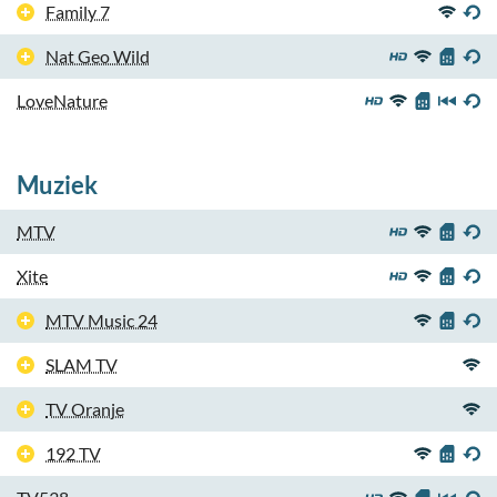
Family 7
Nat Geo Wild
LoveNature
Muziek
MTV
Xite
MTV Music 24
SLAM TV
TV Oranje
192 TV