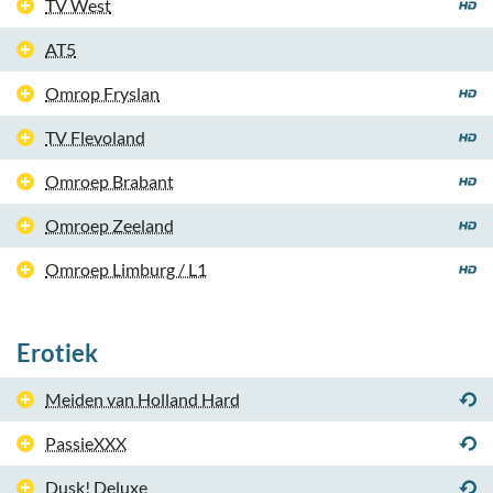
TV West
AT5
Omrop Fryslan
TV Flevoland
Omroep Brabant
Omroep Zeeland
Omroep Limburg / L1
Erotiek
Meiden van Holland Hard
PassieXXX
Dusk! Deluxe