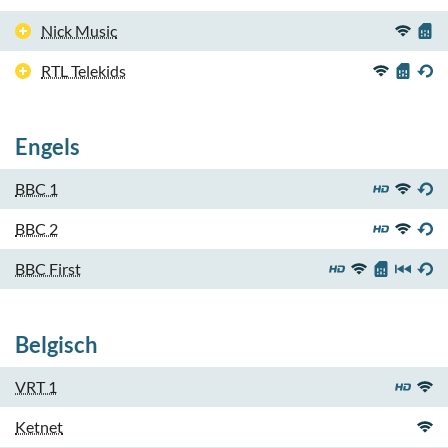
Nick Music
RTL Telekids
Engels
BBC 1
BBC 2
BBC First
Belgisch
VRT 1
Ketnet