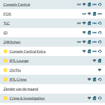
Comedy Central
FOX
TLC
ID
24Kitchen
Comedy Central Extra
RTL Lounge
OUTtv
RTL Crime
Zender van de maand
Crime & Investigation