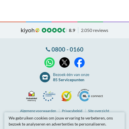
8.9
2.050 reviews
0800 - 0160
X
WhatsApp
Facebook
Bezoek één van onze
85 Servicepunten
Thuiswinkel
Ecommerce
Kiyoh
NLconnect
Algemene
voorwaarden
Privacybeleid
Site-overzicht
We gebruiken cookies om jouw ervaring te verbeteren, ons
Waarborg
Europe
Partnerprogramma
Tarieven zijn inclusief btw.
bezoek te analyseren en advertenties te personaliseren.