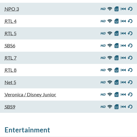
NPO 3
RTL 4
RTL 5
SBS6
RTL 7
RTL 8
Net 5
Veronica / Disney Junior
SBS9
Entertainment