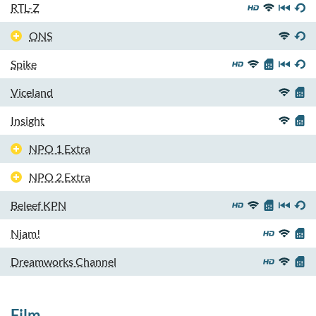
RTL-Z
ONS
Spike
Viceland
Insight
NPO 1 Extra
NPO 2 Extra
Beleef KPN
Njam!
Dreamworks Channel
Film