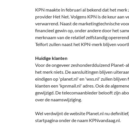
KPN maakte in februari al bekend dat het merk 
provider Het Net. Volgens KPN is de keur aan 
verwarrend. Naast de marketingtechnische voor
financieel gewin op, onder andere door het sam
merknaam van de relatief zelfstandig opereren
Telfort zullen naast het KPN-merk blijven voort
Huidige klanten
Voor de ongeveer zeshonderdduizend Planet-ab
het merk niets. De aansluitingen blijven uitera
eindigen op 'planet.nl' en 'wxs.nl' zullen blijv
klanten een 'kpnmail.nl' adres. Ook de algemen
gewijzigd. De telecomaanbieder belooft zijn ab
over de naamswijziging.
Wel verdwijnt de website Planet.nl nu definitie
startpagina onder de naam KPNvandaag.nl.