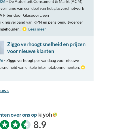
026
- De Autoriteit Consument & Markt (ACM)
overname van een deel van het glasvezelnetwerk
 Fiber door Glaspoort, een
kingsverband van KPN en pensioenuitvoerder
engehouden.
Lees meer
Ziggo verhoogt snelheid en prijzen
voor nieuwe klanten
26
- Ziggo verhoogt per vandaag voor nieuwe
e snelheid van enkele internetabonnementen.
r
euws
nten over ons op
kiyoh
8.9