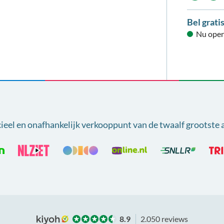
Bel grati
Nu open
cieel en onafhankelijk verkooppunt van
de twaalf grootste 
8.9
2.050 reviews