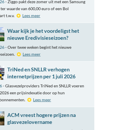
026
- Ziggo pakt deze zomer uit met een Samsung
ter waarde van 600,00 euro of een Bol
rt t.w.v.
Lees meer
Waar kijk je het voordeligst het
nieuwe Eredivisieseizoen?
026
- Over twee weken begint het nieuwe
eseizoen.
Lees meer
TriNed en SNLLR verhogen
internetprijzen per 1 juli 2026
26
- Glasvezelproviders TriNed en SNLLR voeren
i 2026 een prijsindexatie door op hun
abonnementen.
Lees meer
ACM vreest hogere prijzen na
glasvezelovername