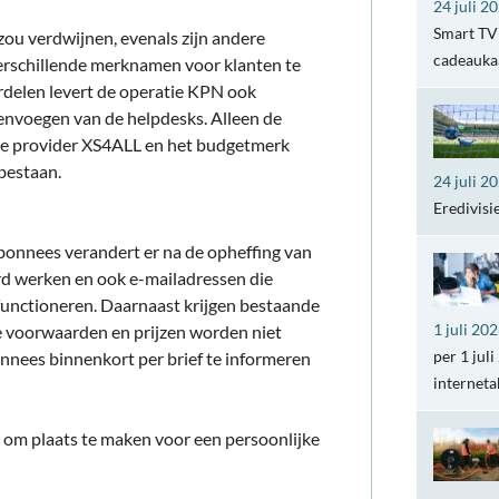
24 juli 2
Smart TV 
zou verdwijnen, evenals zijn andere
cadeaukaa
verschillende merknamen voor klanten te
delen levert de operatie KPN ook
envoegen van de helpdesks. Alleen de
de provider XS4ALL en het budgetmerk
bestaan.
24 juli 2
Eredivisi
onnees verandert er na de opheffing van
ard werken en ook e-mailadressen die
en functioneren. Daarnaast krijgen bestaande
1 juli 20
e voorwaarden en prijzen worden niet
per 1 jul
onnees binnenkort per brief te informeren
internet
f, om plaats te maken voor een persoonlijke