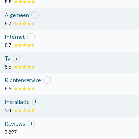
8.8
Algemeen
8.7
Internet
8.7
Tv
8.6
Klantenservice
8.6
Installatie
9.4
Reviews
7.897