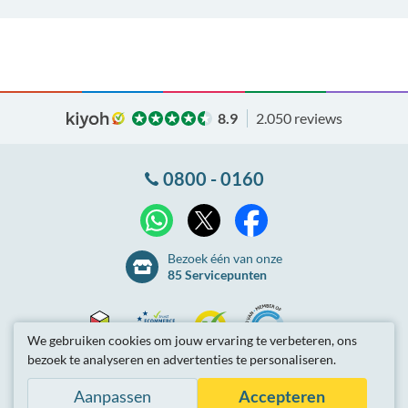
8.9
2.050 reviews
0800 - 0160
X
WhatsApp
Facebook
Bezoek één van onze
85 Servicepunten
We gebruiken cookies om jouw ervaring te verbeteren, ons
bezoek te analyseren en advertenties te personaliseren.
Thuiswinkel
Ecommerce
Kiyoh
NLconnect
Algemene
voorwaarden
Privacybeleid
Site-overzicht
Aanpassen
Accepteren
Waarborg
Europe
Partnerprogramma
Tarieven zijn inclusief btw.