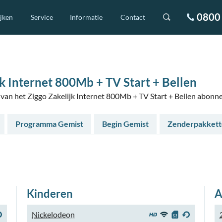
0800 
ijken
Service
Informatie
Contact
k Internet 800Mb + TV Start + Bellen
s van het Ziggo Zakelijk Internet 800Mb + TV Start + Bellen abonn
Programma Gemist
Begin Gemist
Zenderpakket
Kinderen
A
Nickelodeon