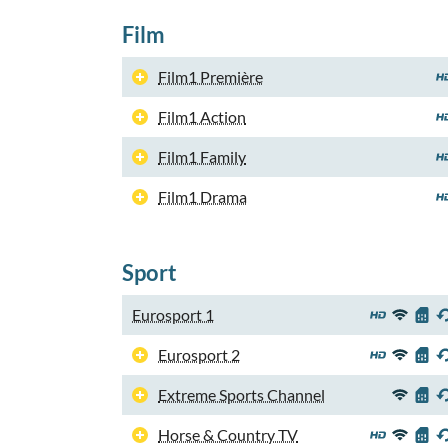
Film
Film1 Première
Film1 Action
Film1 Family
Film1 Drama
Sport
Eurosport 1
Eurosport 2
Extreme Sports Channel
Horse & Country TV