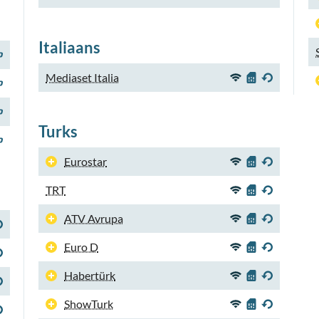
Italiaans
Mediaset Italia
Turks
Eurostar
TRT
ATV Avrupa
Euro D
Habertürk
ShowTurk