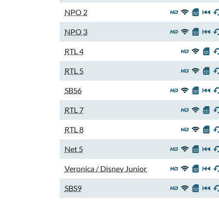
NPO 2
NPO 3
RTL 4
RTL 5
SBS6
RTL 7
RTL 8
Net 5
Veronica / Disney Junior
SBS9