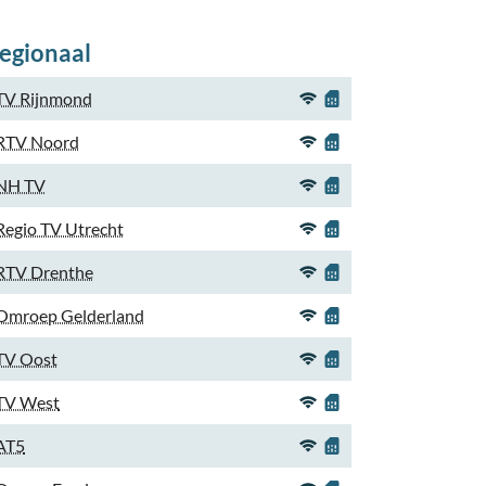
egionaal
TV Rijnmond
RTV Noord
NH TV
Regio TV Utrecht
RTV Drenthe
Omroep Gelderland
TV Oost
TV West
AT5