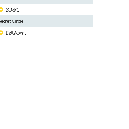
X-MO
Secret Circle
Evil Angel