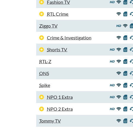
Fashion TV
RTL Crime
Ziggo TV
Crime & Investigation
Shorts TV
RTL-Z
ONS
Spike
NPO 1 Extra
NPO 2 Extra
Tommy TV