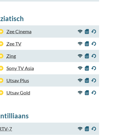
ziatisch
Zee Cinema
Zee TV
Zing
Sony TV Asia
Utsav Plus
Utsav Gold
ntilliaans
RTV-7