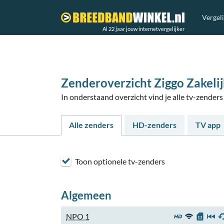
Vergel
Al 22 jaar jouw internetvergelijker
Zenderoverzicht Ziggo Zakelij
In onderstaand overzicht vind je alle tv-zender
Alle zenders
HD-zenders
TV app
Toon optionele tv-zenders
Algemeen
NPO 1