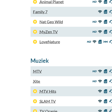
Animal Planet
Family 7
Nat Geo Wild
MyZen TV
LoveNature
Muziek
MTV
Xite
MTV Hits
SLAM TV
TV Oranje