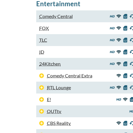
Entertainment
Comedy Central
FOX
TLC
ID
24Kitchen
Comedy Central Extra
RTL Lounge
E!
OUTtv
CBS Reality