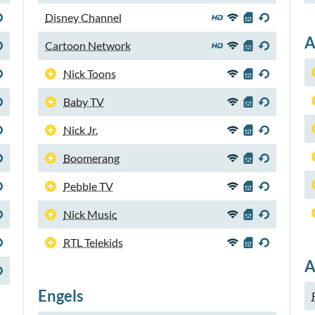
Disney Channel
A
Cartoon Network
Nick Toons
Baby TV
Nick Jr.
Boomerang
Pebble TV
Nick Music
RTL Telekids
A
Engels