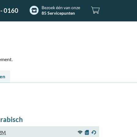
Bezoek één van onze
- 0160
85 Servicepunten
ement.
ten
rabisch
2M