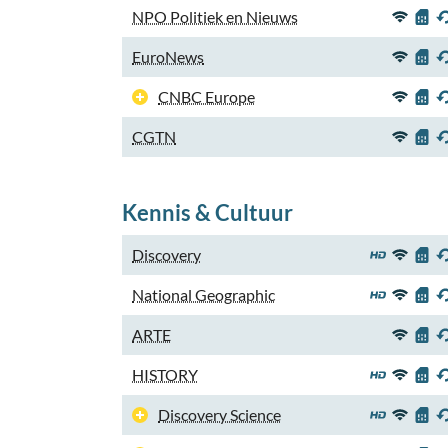
NPO Politiek en Nieuws
EuroNews
CNBC Europe
CGTN
Kennis & Cultuur
Discovery
National Geographic
ARTE
HISTORY
Discovery Science