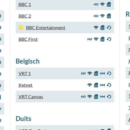
BBC 1
R
BBC 2
BBC Entertainment
BBC First
Belgisch
VRT 1
Ketnet
VRT Canvas
Duits