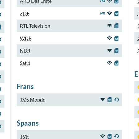
ARD Das Erste
ZDF
RTL Television
WDR
NDR
Sat.1
E
Frans
TV5 Monde
Spaans
TVE