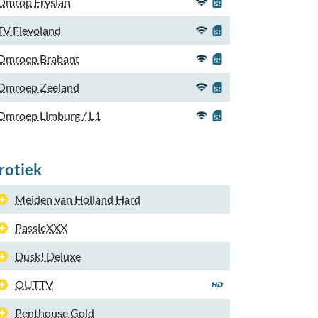
Omrop Fryslan
TV Flevoland
Omroep Brabant
Omroep Zeeland
Omroep Limburg / L1
rotiek
Meiden van Holland Hard
PassieXXX
Dusk! Deluxe
OUTTV
Penthouse Gold