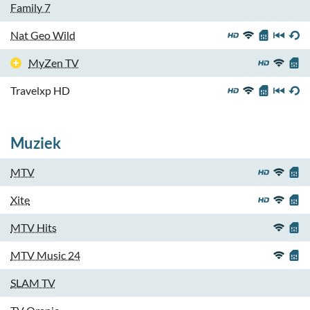
Family 7
Nat Geo Wild
MyZen TV
Travelxp HD
Muziek
MTV
Xite
MTV Hits
MTV Music 24
SLAM TV