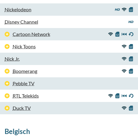
Nickelodeon
Disney Channel
Cartoon Network
Nick Toons
Nick Jr.
Boomerang
Pebble TV
RTL Telekids
Duck TV
Belgisch