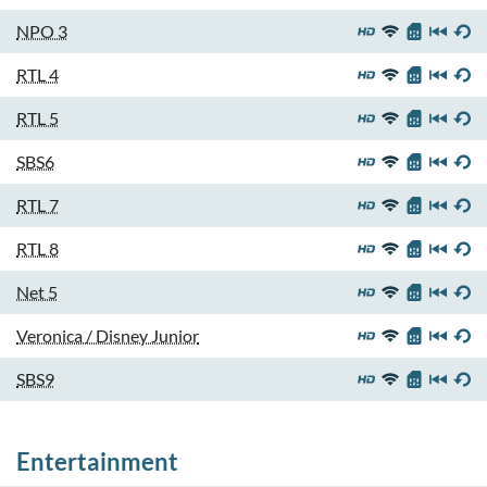
NPO 3
RTL 4
RTL 5
SBS6
RTL 7
RTL 8
Net 5
Veronica / Disney Junior
SBS9
Entertainment