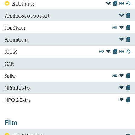
RTL Crime
Zender van de maand
The Qyou
Bloomberg
RTL-Z
ONS
Spike
NPO 1 Extra
NPO 2 Extra
Film