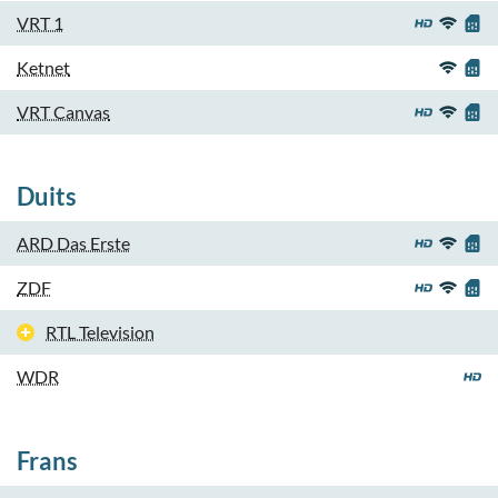
VRT 1
Ketnet
VRT Canvas
Duits
ARD Das Erste
ZDF
RTL Television
WDR
Frans