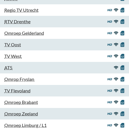
Regio TV Utrecht
RTV Drenthe
Omroep Gelderland
TV Oost
TV West
AT5
Omrop Fryslan
TV Flevoland
Omroep Brabant
Omroep Zeeland
Omroep Limburg / L1