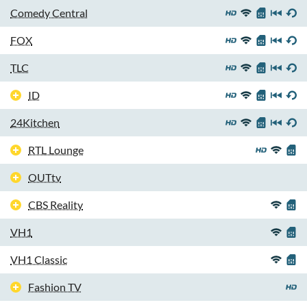
Comedy Central
FOX
TLC
ID
24Kitchen
RTL Lounge
OUTtv
CBS Reality
VH1
VH1 Classic
Fashion TV