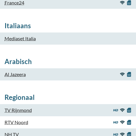
France24
Italiaans
Mediaset Italia
Arabisch
Al Jazeera
Regionaal
TV Rijnmond
RTV Noord
NH TV