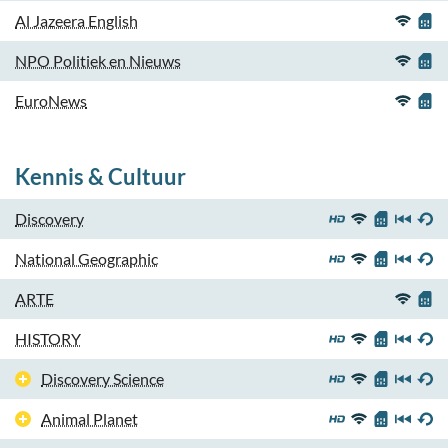
Al Jazeera English
NPO Politiek en Nieuws
EuroNews
Kennis & Cultuur
Discovery
National Geographic
ARTE
HISTORY
Discovery Science
Animal Planet