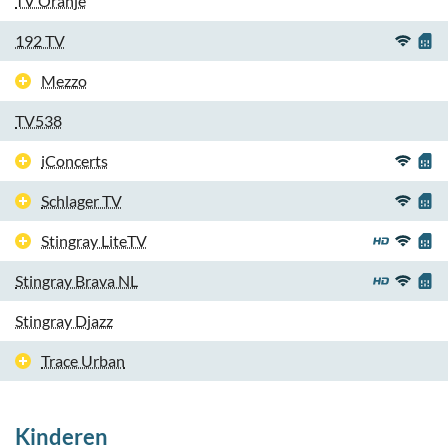
TV Oranje
192 TV
Mezzo
TV538
iConcerts
Schlager TV
Stingray LiteTV
Stingray Brava NL
Stingray Djazz
Trace Urban
Kinderen