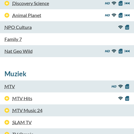
Discovery Science
Animal Planet
NPO Cultura
Family 7
Nat Geo Wild
Muziek
MTV
MTV Hits
MTV Music 24
SLAM TV