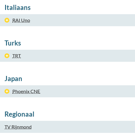
Italiaans
RAI Uno
Turks
TRT
Japan
Phoenix CNE
Regionaal
TV Rijnmond