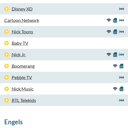
Disney XD
Cartoon Network
Nick Toons
Baby TV
Nick Jr.
Boomerang
Pebble TV
Nick Music
RTL Telekids
Engels