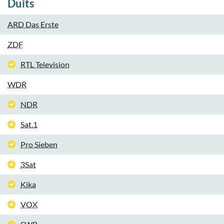
Duits
ARD Das Erste
ZDF
RTL Television
WDR
NDR
Sat.1
Pro Sieben
3Sat
Kika
VOX