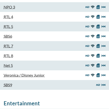
NPO 3
RTL 4
RTL 5
SBS6
RTL 7
RTL 8
Net 5
Veronica / Disney Junior
SBS9
Entertainment