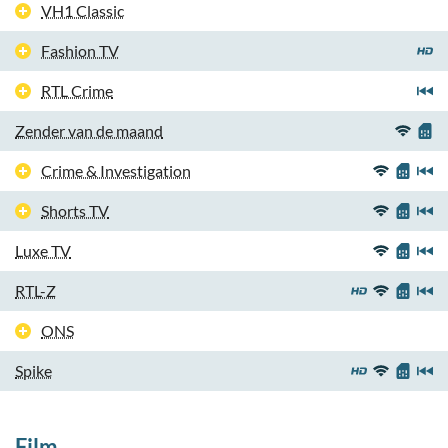
VH1 Classic
Fashion TV
RTL Crime
Zender van de maand
Crime & Investigation
Shorts TV
Luxe TV
RTL-Z
ONS
Spike
Film