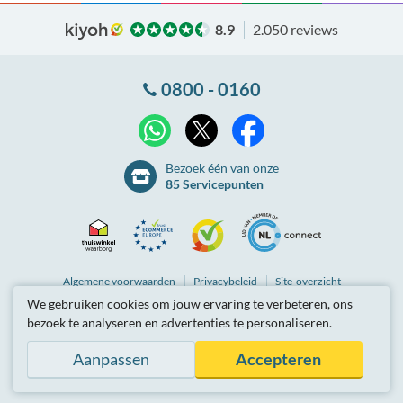
8.9
2.050 reviews
0800 - 0160
X
WhatsApp
Facebook
Bezoek één van onze
85 Servicepunten
Thuiswinkel
Ecommerce
Kiyoh
NLconnect
Algemene
voorwaarden
Privacybeleid
Site-overzicht
We gebruiken cookies om jouw ervaring te verbeteren, ons
Waarborg
Europe
Partnerprogramma
Tarieven zijn inclusief btw.
bezoek te analyseren en advertenties te personaliseren.
© Breedbandwinkel BV 2003 - 2026
, Berkel en Rodenrijs
Certificaat
Trustmark
Aanpassen
Accepteren
Hosting door