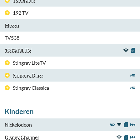
TV Oranje
192 TV
Mezzo
TV538
100% NL TV
Stingray LiteTV
Stingray Djazz
Stingray Classica
Kinderen
Nickelodeon
Disney Channel