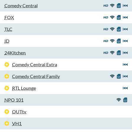
Comedy Central
FOX
TLC
ID
24Kitchen
Comedy Central Extra
Comedy Central Family
RTL Lounge
NPO 101
OUTtv
VH1