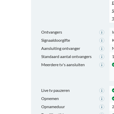
E
S
T
Ontvangers
I
Signaaldoorgifte
K
Aansluiting ontvanger
N
Standaard aantal ontvangers
Meerdere tv's aansluiten
Live tv pauzeren
Opnemen
Opnameduur
2