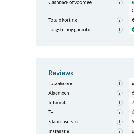
Cashback of voordeel
€
D
Totale korting
€
Laagste prijsgarantie
Reviews
Totaalscore
6
Algemeen
6
Internet
7
Tv
6
Klantenservice
5
Installatie
6