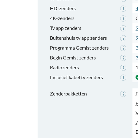
HD-zenders
4K-zenders
O
Tv app zenders
Buitenshuis tv app zenders
Programma Gemist zenders
Begin Gemist zenders
Radiozenders
Inclusief kabel tv zenders
Zenderpakketten
F
V
Z
B