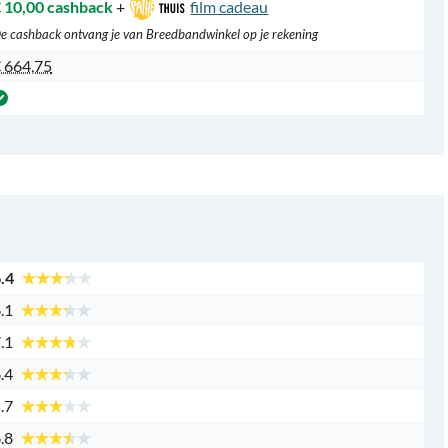
 10,00 cashback
+
film cadeau
e cashback ontvang je van Breedbandwinkel op je rekening
 664,75
.4
.1
.1
.4
.7
.8