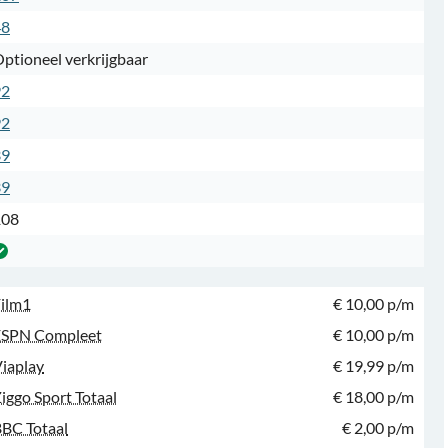
48
ptioneel verkrijgbaar
92
92
39
39
108
ilm1
€ 10,00 p/m
ESPN Compleet
€ 10,00 p/m
iaplay
€ 19,99 p/m
iggo Sport Totaal
€ 18,00 p/m
BC Totaal
€ 2,00 p/m