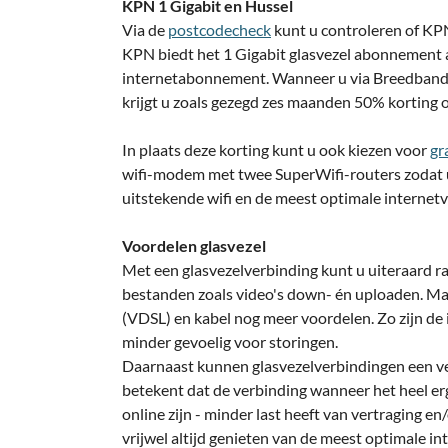
KPN 1 Gigabit en Hussel
Via de
postcodecheck
kunt u controleren of KPN
KPN biedt het 1 Gigabit glasvezel abonnement 
internetabonnement. Wanneer u via Breedbandw
krijgt u zoals gezegd zes maanden 50% korting
In plaats deze korting kunt u ook kiezen voor
gr
wifi-modem met twee SuperWifi-routers zodat u 
uitstekende wifi en de meest optimale internetv
Voordelen glasvezel
Met een glasvezelverbinding kunt u uiteraard r
bestanden zoals video's down- én uploaden. Maar
(VDSL) en kabel nog meer voordelen. Zo zijn de 
minder gevoelig voor storingen.
Daarnaast kunnen glasvezelverbindingen een ve
betekent dat de verbinding wanneer het heel erg
online zijn - minder last heeft van vertraging e
vrijwel altijd genieten van de meest optimale in