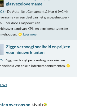
glasvezelovername
026
- De Autoriteit Consument & Markt (ACM)
overname van een deel van het glasvezelnetwerk
 Fiber door Glaspoort, een
kingsverband van KPN en pensioenuitvoerder
engehouden.
Lees meer
Ziggo verhoogt snelheid en prijzen
voor nieuwe klanten
26
- Ziggo verhoogt per vandaag voor nieuwe
e snelheid van enkele internetabonnementen.
r
euws
nten over ons op