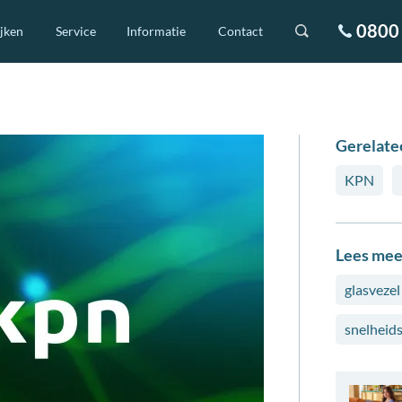
0800 
ijken
Service
Informatie
Contact
Gerelate
KPN
Lees mee
glasvezel
snelheid