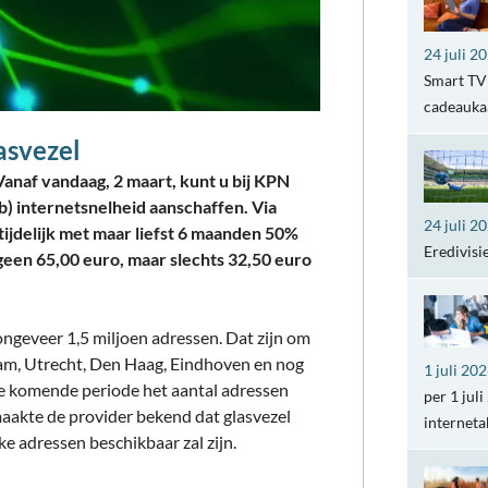
24 juli 2
Smart TV 
cadeaukaa
asvezel
Vanaf vandaag, 2 maart, kunt u bij KPN
b) internetsnelheid aanschaffen. Via
24 juli 2
jdelijk met maar liefst 6 maanden 50%
Eredivisi
geen 65,00 euro, maar slechts 32,50 euro
ongeveer 1,5 miljoen adressen. Dat zijn om
am, Utrecht, Den Haag, Eindhoven en nog
1 juli 20
de komende periode het aantal adressen
per 1 jul
maakte de provider bekend dat glasvezel
internet
ke adressen beschikbaar zal zijn.