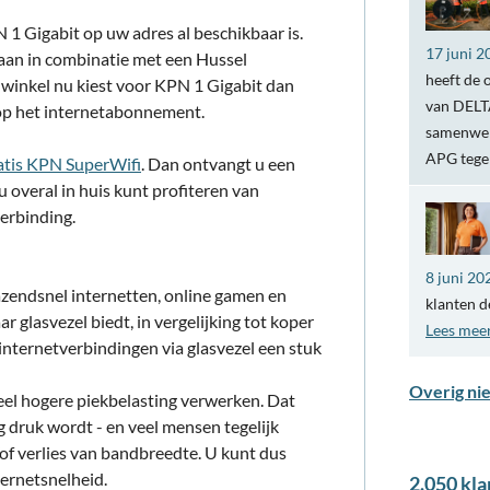
 1 Gigabit op uw adres al beschikbaar is.
17 juni 2
aan in combinatie met een Hussel
heeft de 
inkel nu kiest voor KPN 1 Gigabit dan
van DELTA
 op het internetabonnement.
samenwer
APG teg
atis KPN SuperWifi
. Dan ontvangt u een
overal in huis kunt profiteren van
erbinding.
8 juni 20
azendsnel internetten, online gamen en
klanten d
 glasvezel biedt, in vergelijking tot koper
Lees mee
internetverbindingen via glasvezel een stuk
Overig ni
el hogere piekbelasting verwerken. Dat
 druk wordt - en veel mensen tegelijk
n/of verlies van bandbreedte. U kunt dus
ternetsnelheid.
2.050 kla