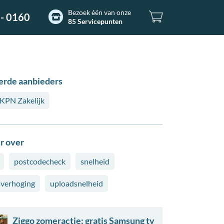
Bezoek één van onze
- 0160
85 Servicepunten
erde aanbieders
KPN Zakelijk
r over
postcodecheck
snelheid
sverhoging
uploadsnelheid
Ziggo zomeractie: gratis Samsung tv