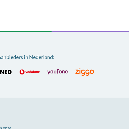
aanbieders in Nederland
:
n onze