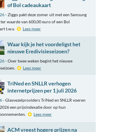
of Bol cadeaukaart
026
- Ziggo pakt deze zomer uit met een Samsung
ter waarde van 600,00 euro of een Bol
rt t.w.v.
Lees meer
Waar kijk je het voordeligst het
nieuwe Eredivisieseizoen?
026
- Over twee weken begint het nieuwe
eseizoen.
Lees meer
TriNed en SNLLR verhogen
internetprijzen per 1 juli 2026
26
- Glasvezelproviders TriNed en SNLLR voeren
i 2026 een prijsindexatie door op hun
abonnementen.
Lees meer
ACM vreest hogere prijzen na