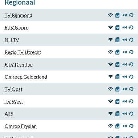
Regionaal
TV Rijnmond
RTV Noord
NH TV
Regio TV Utrecht
RTV Drenthe
Omroep Gelderland
TV Oost
TV West
AT5
Omrop Fryslan