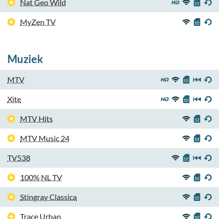
Nat Geo Wild
MyZen TV
Muziek
MTV
Xite
MTV Hits
MTV Music 24
TV538
100% NL TV
Stingray Classica
Trace Urban