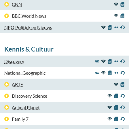
CNN
BBC World News
NPO Politiek en Nieuws
Kennis & Cultuur
Discovery
National Geographic
ARTE
Discovery Science
Animal Planet
Family 7