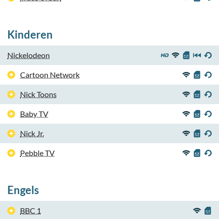
Kinderen
Nickelodeon
Cartoon Network
Nick Toons
Baby TV
Nick Jr.
Pebble TV
Engels
BBC 1