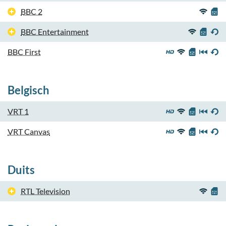
BBC 2
BBC Entertainment
BBC First
Belgisch
VRT 1
VRT Canvas
Duits
RTL Television