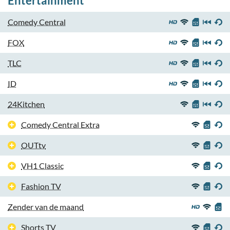
Entertainment
Comedy Central
FOX
TLC
ID
24Kitchen
Comedy Central Extra
OUTtv
VH1 Classic
Fashion TV
Zender van de maand
Shorts TV