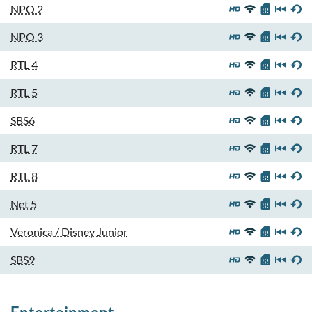
NPO 2
NPO 3
RTL 4
RTL 5
SBS6
RTL 7
RTL 8
Net 5
Veronica / Disney Junior
SBS9