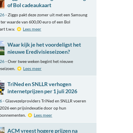
of Bol cadeaukaart
026
- Ziggo pakt deze zomer uit met een Samsung
ter waarde van 600,00 euro of een Bol
rt t.w.v.
Lees meer
Waar kijk je het voordeligst het
nieuwe Eredivisieseizoen?
026
- Over twee weken begint het nieuwe
eseizoen.
Lees meer
TriNed en SNLLR verhogen
internetprijzen per 1 juli 2026
26
- Glasvezelproviders TriNed en SNLLR voeren
i 2026 een prijsindexatie door op hun
abonnementen.
Lees meer
ACM vreest hogere prijzen na