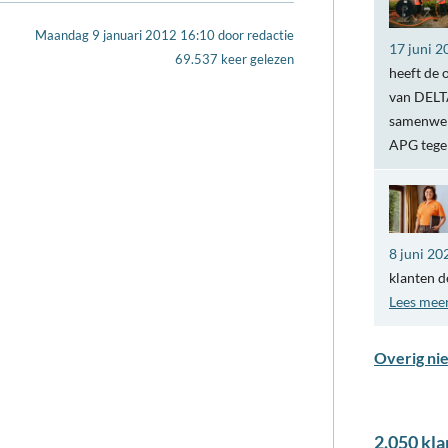
Maandag 9 januari 2012 16:10
door
redactie
17 juni 2
69.537 keer gelezen
heeft de 
van DELTA
samenwer
APG teg
8 juni 20
klanten d
Lees mee
Overig ni
2.050 kla