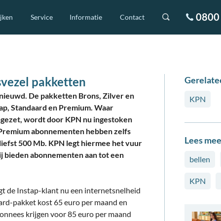
0800 
ijken
Service
Informatie
Contact
vezel pakketten
Gerelate
nieuwd. De pakketten Brons, Zilver en
KPN
stap, Standaard en Premium. Waar
ngezet, wordt door KPN nu ingestoken
e Premium abonnementen hebben zelfs
Lees mee
iefst 500 Mb. KPN legt hiermee het vuur
ij bieden abonnementen aan tot een
bellen
KPN
gt de Instap-klant nu een internetsnelheid
ard-pakket kost 65 euro per maand en
onnees krijgen voor 85 euro per maand