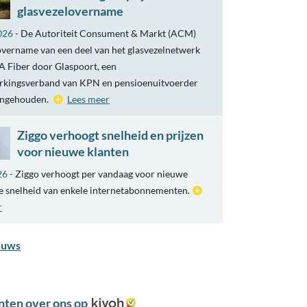
glasvezelovername
026
- De Autoriteit Consument & Markt (ACM)
overname van een deel van het glasvezelnetwerk
 Fiber door Glaspoort, een
kingsverband van KPN en pensioenuitvoerder
engehouden.
Lees meer
Ziggo verhoogt snelheid en prijzen
voor nieuwe klanten
26
- Ziggo verhoogt per vandaag voor nieuwe
e snelheid van enkele internetabonnementen.
r
euws
nten over ons op