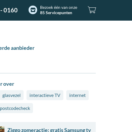
Bezoek één van onze
- 0160
85 Servicepunten
erde aanbieder
r over
glasvezel
interactieve TV
internet
postcodecheck
Ziggo zomeractie: gratis Samsung tv