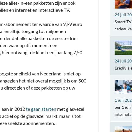
ze alles-in-een pakketten zijn er ook
len en internet en Interactieve TV.
24 juli 2
Smart TV 
ium-abonnement ter waarde van 9,99 euro
cadeaukaa
l en altijd toegang tot miljoenen
der dat alle pakketten de eerste drie
eden waar op dit moment een
 hier ontvangt de klant een jaar lang 7,50
24 juli 2
Eredivisi
gste snelheid van Nederland is niet op
angezien het niet overal mogelijk is om 500
u direct zien of deze pakketten op uw
1 juli 20
per 1 jul
l aan in 2012
te gaan starten
met glasvezel
internet
ctief op de glasvezel markt, maar is tot
deze snelste abonnementen.