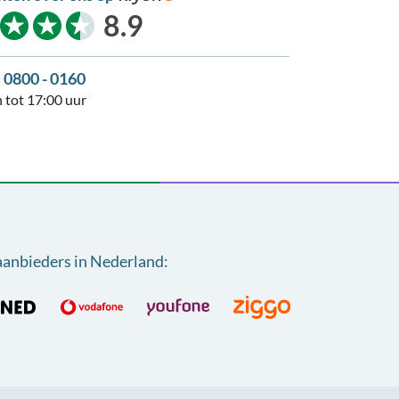
kiyoh
8.9
s 0800 - 0160
 tot 17:00 uur
aanbieders in Nederland
: