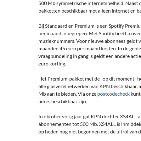
500 Mb symmetrische internetsnelheid. Naast de
pakketten beschikbaar met alleen internet en bel
Bij Standaard en Premium is een Spotify Prem
per maand inbegrepen. Met Spotify heeft u overa
muzieknummers. Voor nieuwe abonnees geldt ver
maanden 45 euro per maand kosten. In de gebi
vraagbundeling in gang is geldt een andere actie,
euro korting.
Het Premium-pakket met de -op dit moment- hoo
alle glasvezelnetwerken van KPN beschikbaar, a
Mb aan te bieden. Via onze
postcodecheck
kunt 
adres beschikbaar zijn.
In oktober vorig jaar gaf KPN dochter XS4ALL a
abonnementen tot 500 Mb. XS4ALL is inmiddels a
op heden nog niet begonnen met de uitrol van 