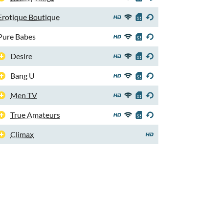
Erotique Boutique
Pure Babes
Desire
Bang U
Men TV
True Amateurs
Climax