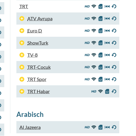
TRT
ATV Avrupa
Euro D
ShowTurk
TV-8
TRT-Cocuk
TRT Spor
TRT Habar
Arabisch
Al Jazeera