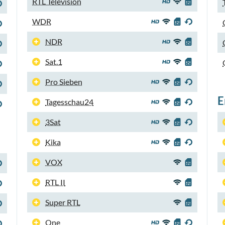
RTL Television
WDR
NDR
Sat.1
Pro Sieben
E
Tagesschau24
3Sat
Kika
VOX
RTL II
Super RTL
One