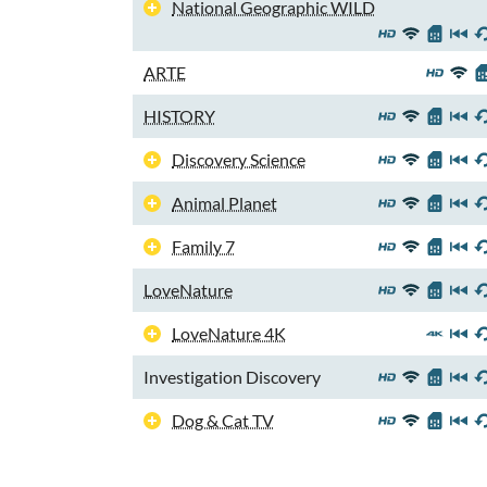
National Geographic WILD
ARTE
HISTORY
Discovery Science
Animal Planet
Family 7
LoveNature
LoveNature 4K
Investigation Discovery
Dog & Cat TV