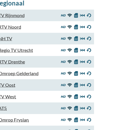
egionaal
TV Rijnmond
RTV Noord
NH TV
Regio TV Utrecht
RTV Drenthe
Omroep Gelderland
TV Oost
TV West
AT5
Omrop Fryslan