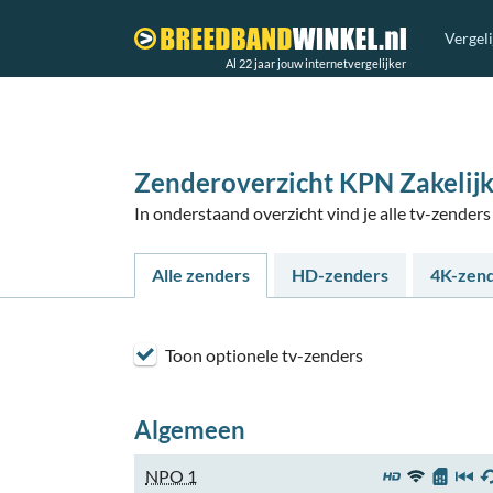
Vergel
Al 22 jaar jouw internetvergelijker
Zenderoverzicht KPN Zakelijk
In onderstaand overzicht vind je alle tv-zender
Alle zenders
HD-zenders
4K-zen
Toon optionele tv-zenders
Algemeen
NPO 1