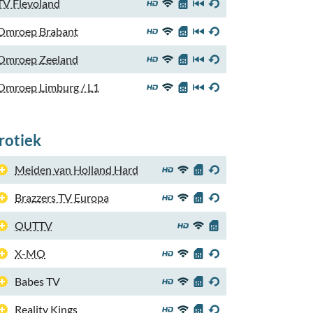
TV Flevoland
Omroep Brabant
Omroep Zeeland
Omroep Limburg / L1
rotiek
Meiden van Holland Hard
Brazzers TV Europa
OUTTV
X-MO
Babes TV
Reality Kings