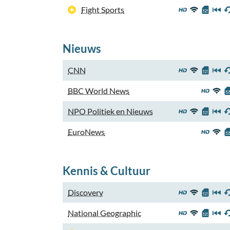
Fight Sports
Nieuws
CNN
BBC World News
NPO Politiek en Nieuws
EuroNews
Kennis & Cultuur
Discovery
National Geographic