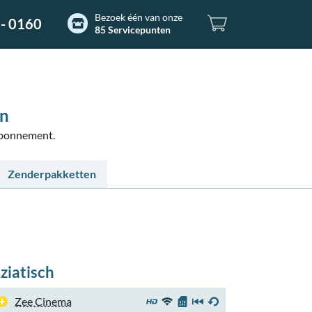
Bezoek één van onze
- 0160
85 Servicepunten
en
 abonnement.
Zenderpakketten
ziatisch
Zee Cinema