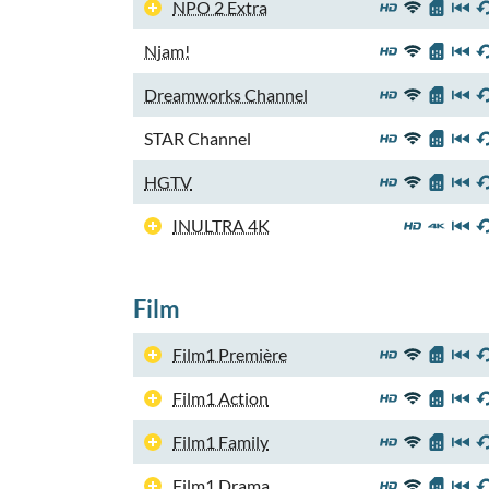
NPO 2 Extra
Njam!
Dreamworks Channel
STAR Channel
HGTV
INULTRA 4K
Film
Film1 Première
Film1 Action
Film1 Family
Film1 Drama