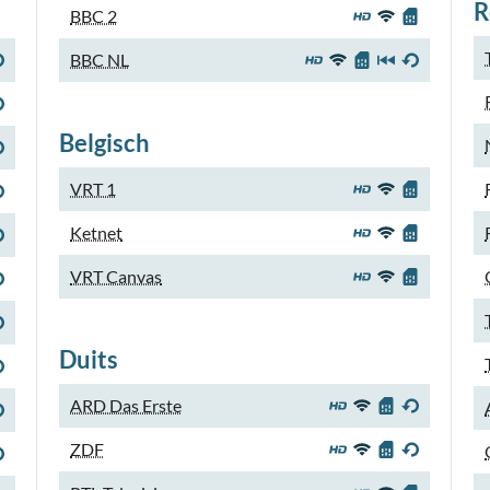
R
BBC 2
BBC NL
Belgisch
VRT 1
Ketnet
VRT Canvas
Duits
ARD Das Erste
ZDF