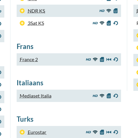
NDR KS
3Sat KS
Frans
France 2
Italiaans
Mediaset Italia
Turks
Eurostar