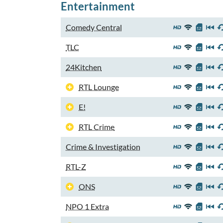
Entertainment
Comedy Central
TLC
24Kitchen
RTL Lounge
E!
RTL Crime
Crime & Investigation
RTL-Z
ONS
NPO 1 Extra