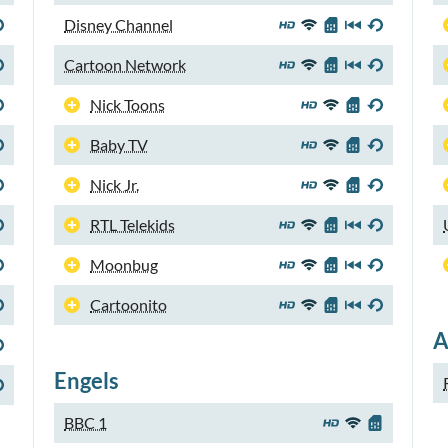
Disney Channel
Cartoon Network
Nick Toons
Baby TV
Nick Jr.
RTL Telekids
Moonbug
Cartoonito
A
Engels
BBC 1