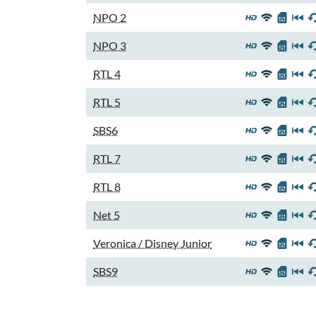
NPO 2
NPO 3
RTL 4
RTL 5
SBS6
RTL 7
RTL 8
Net 5
Veronica / Disney Junior
SBS9