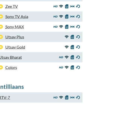
Zee TV
Sony TV Asia
Sony MAX
Utsav Plus
Utsav Gold
Utsav Bharat
Colors
ntilliaans
RTV-7