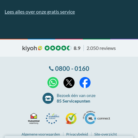
Lees alles over onze gratis service
8.9
2.050 reviews
0800 - 0160
X
WhatsApp
Facebook
Bezoek één van onze
85 Servicepunten
Thuiswinkel
Ecommerce
Kiyoh
NLconnect
Algemene
voorwaarden
Privacybeleid
Site-overzicht