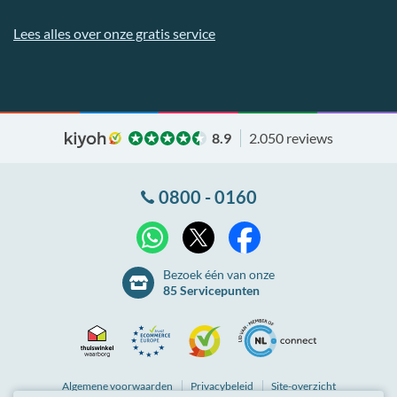
Lees alles over onze gratis service
8.9
2.050 reviews
0800 - 0160
X
WhatsApp
Facebook
Bezoek één van onze
85 Servicepunten
Thuiswinkel
Ecommerce
Kiyoh
NLconnect
Algemene
voorwaarden
Privacybeleid
Site-overzicht