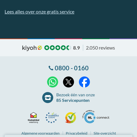
Lees alles over onze gratis service
8.9
2.050 reviews
0800 - 0160
X
WhatsApp
Facebook
Bezoek één van onze
85 Servicepunten
Thuiswinkel
Ecommerce
Kiyoh
NLconnect
Algemene
voorwaarden
Privacybeleid
Site-overzicht