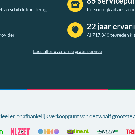
85 Servicepu
t verschil dubbel terug
Persoonlijk advies voo
22 jaar ervar
rovider
Al 717.840 tevreden kl
Lees alles over onze gratis service
cieel en onafhankelijk verkooppunt van
de twaalf grootste 