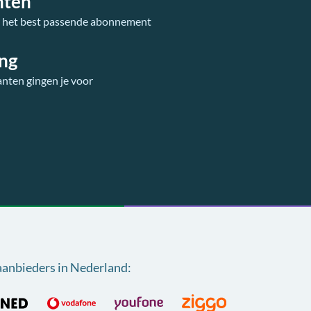
nten
r het best passende abonnement
ing
anten gingen je voor
aanbieders in Nederland
: