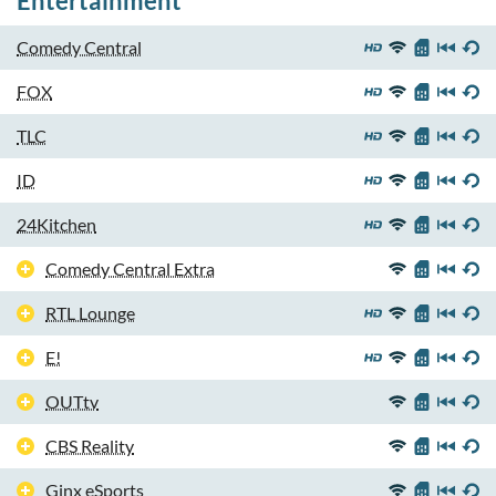
Entertainment
Comedy Central
FOX
TLC
ID
24Kitchen
Comedy Central Extra
RTL Lounge
E!
OUTtv
CBS Reality
Ginx eSports