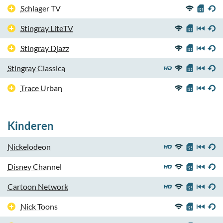
Schlager TV
Stingray LiteTV
Stingray Djazz
Stingray Classica
Trace Urban
Kinderen
Nickelodeon
Disney Channel
Cartoon Network
Nick Toons