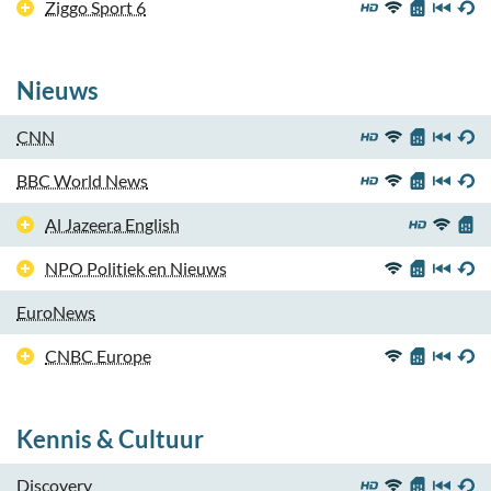
Ziggo Sport 6
Nieuws
CNN
BBC World News
Al Jazeera English
NPO Politiek en Nieuws
EuroNews
CNBC Europe
Kennis & Cultuur
Discovery