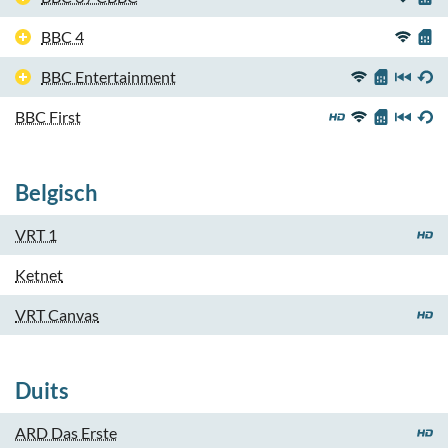
BBC 4
BBC Entertainment
BBC First
Belgisch
VRT 1
Ketnet
VRT Canvas
Duits
ARD Das Erste