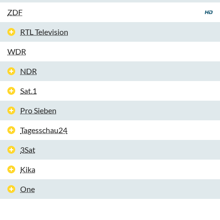
ZDF
RTL Television
WDR
NDR
Sat.1
Pro Sieben
Tagesschau24
3Sat
Kika
One