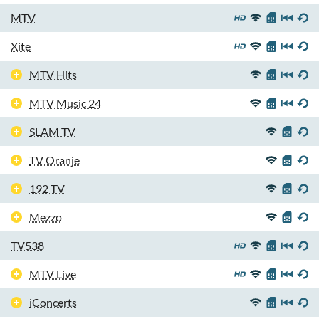
MTV
Xite
MTV Hits
MTV Music 24
SLAM TV
TV Oranje
192 TV
Mezzo
TV538
MTV Live
iConcerts