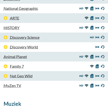
National Geographic
ARTE
HISTORY
Discovery Science
Discovery World
Animal Planet
Family 7
Nat Geo Wild
MyZen TV
Muziek