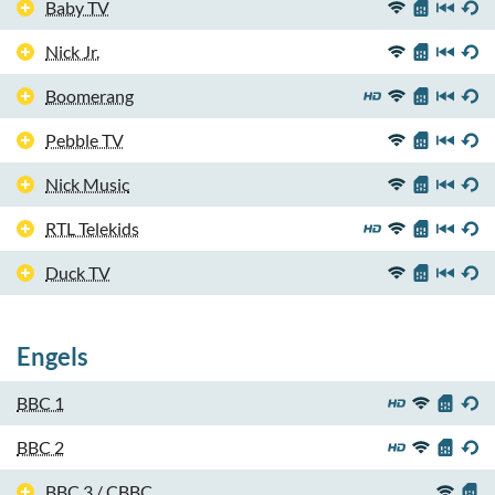
Baby TV
Nick Jr.
Boomerang
Pebble TV
Nick Music
RTL Telekids
Duck TV
Engels
BBC 1
BBC 2
BBC 3 / CBBC