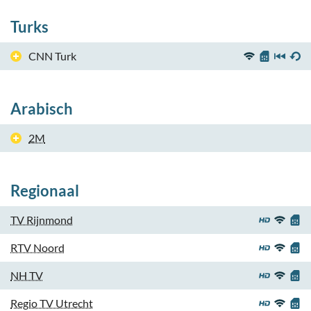
Turks
CNN Turk
Arabisch
2M
Regionaal
TV Rijnmond
RTV Noord
NH TV
Regio TV Utrecht