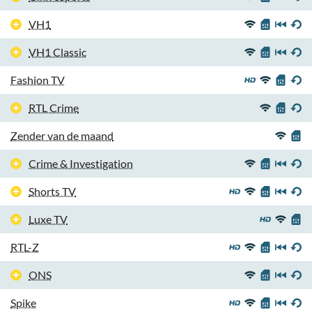
VH1
VH1 Classic
Fashion TV
RTL Crime
Zender van de maand
Crime & Investigation
Shorts TV
Luxe TV
RTL-Z
ONS
Spike