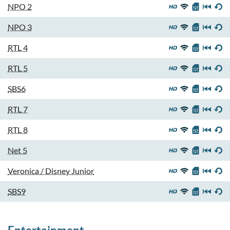
NPO 2
NPO 3
RTL 4
RTL 5
SBS6
RTL 7
RTL 8
Net 5
Veronica / Disney Junior
SBS9