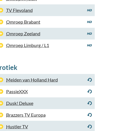
TV Flevoland
Omroep Brabant
Omroep Zeeland
Omroep Limburg / L1
rotiek
Meiden van Holland Hard
PassieXXX
Dusk! Deluxe
Brazzers TV Europa
Hustler TV