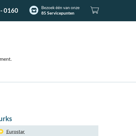
Bezoek één van onze
- 0160
85 Servicepunten
ement.
urks
Eurostar