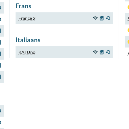
Frans
France 2
Italiaans
RAI Uno