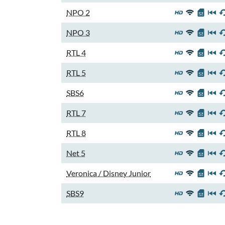
NPO 2
NPO 3
RTL 4
RTL 5
SBS6
RTL 7
RTL 8
Net 5
Veronica / Disney Junior
SBS9