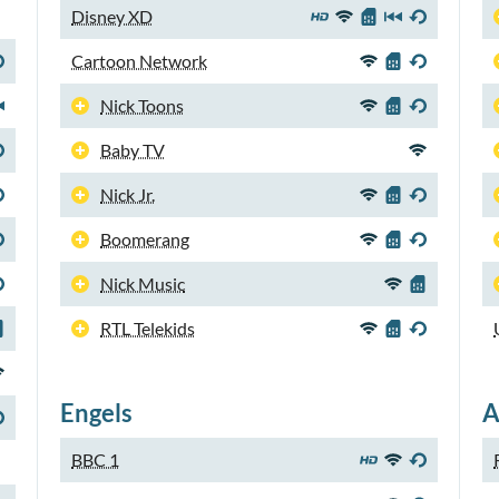
Disney XD
Cartoon Network
Nick Toons
Baby TV
Nick Jr.
Boomerang
Nick Music
RTL Telekids
Engels
A
BBC 1