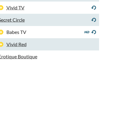
Vivid TV
Secret Circle
Babes TV
Vivid Red
Erotique Boutique