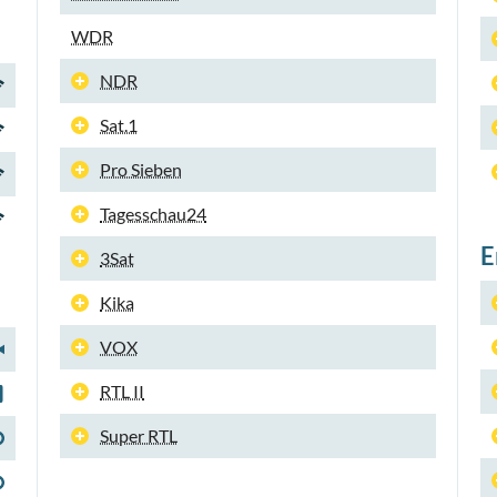
WDR
NDR
Sat.1
Pro Sieben
Tagesschau24
E
3Sat
Kika
VOX
RTL II
Super RTL