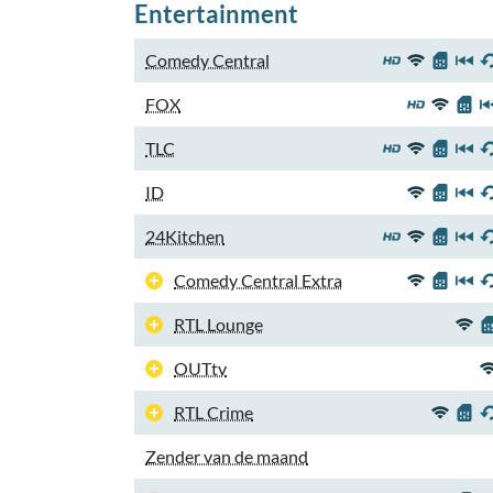
Entertainment
Comedy Central
FOX
TLC
ID
24Kitchen
Comedy Central Extra
RTL Lounge
OUTtv
RTL Crime
Zender van de maand