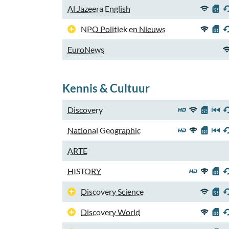
Al Jazeera English
NPO Politiek en Nieuws
EuroNews
Kennis & Cultuur
Discovery
National Geographic
ARTE
HISTORY
Discovery Science
Discovery World