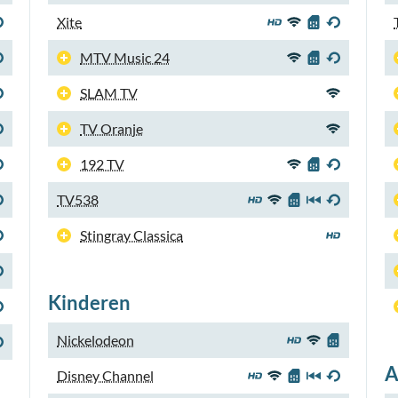
Xite
MTV Music 24
SLAM TV
TV Oranje
192 TV
TV538
Stingray Classica
Kinderen
Nickelodeon
A
Disney Channel