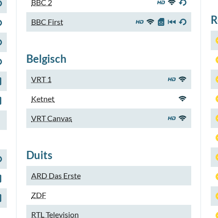
BBC 2
R
BBC First
Belgisch
VRT 1
Ketnet
VRT Canvas
Duits
ARD Das Erste
ZDF
RTL Television