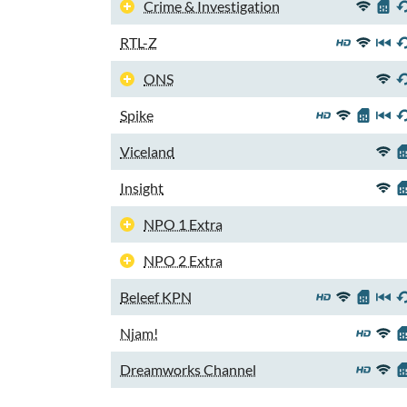
Crime & Investigation
RTL-Z
ONS
Spike
Viceland
Insight
NPO 1 Extra
NPO 2 Extra
Beleef KPN
Njam!
Dreamworks Channel