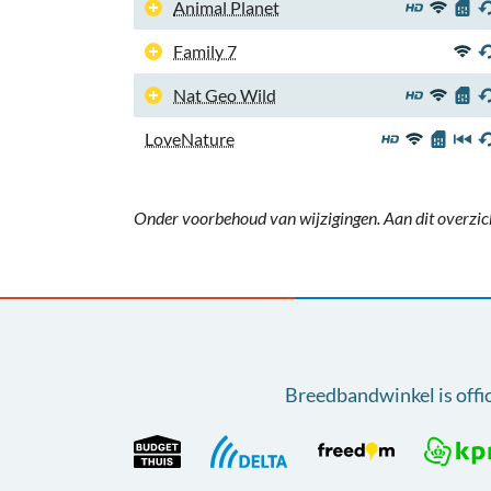
Animal Planet
Family 7
Nat Geo Wild
LoveNature
Onder voorbehoud van wijzigingen. Aan dit overzic
Breedbandwinkel is offi