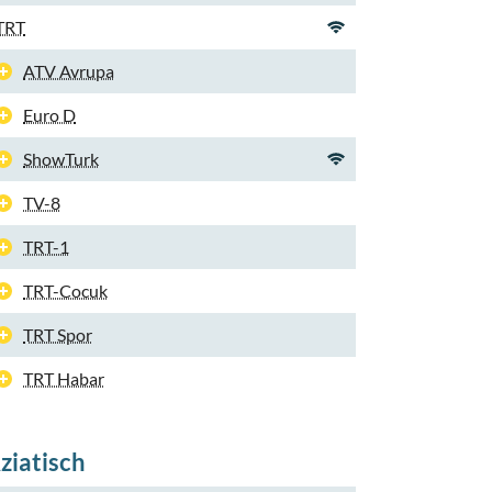
TRT
ATV Avrupa
Euro D
ShowTurk
TV-8
TRT-1
TRT-Cocuk
TRT Spor
TRT Habar
ziatisch