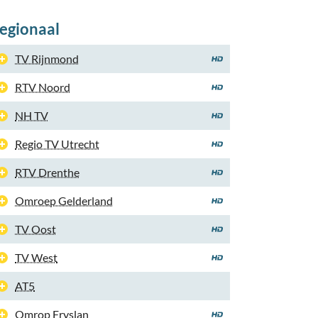
egionaal
TV Rijnmond
RTV Noord
NH TV
Regio TV Utrecht
RTV Drenthe
Omroep Gelderland
TV Oost
TV West
AT5
Omrop Fryslan