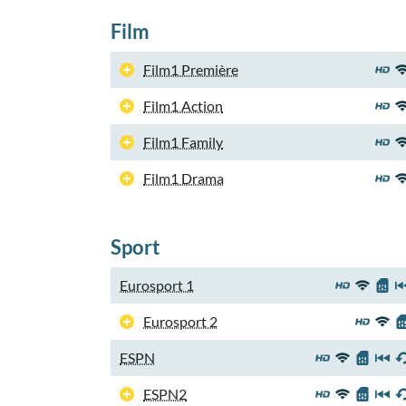
Film
Film1 Première
Film1 Action
Film1 Family
Film1 Drama
Sport
Eurosport 1
Eurosport 2
ESPN
ESPN2