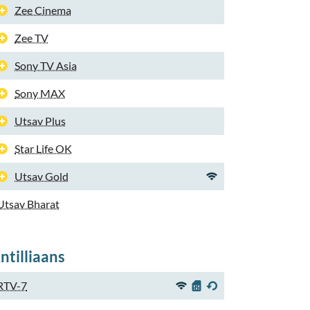
Zee Cinema
Zee TV
Sony TV Asia
Sony MAX
Utsav Plus
Star Life OK
Utsav Gold
Utsav Bharat
ntilliaans
RTV-7