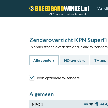
Vergel
Al 22 jaar jouw internetvergelijker
Zenderoverzicht KPN SuperFib
In onderstaand overzicht vind je alle tv-zende
Alle zenders
HD-zenders
TV app
Toon optionele tv-zenders
Algemeen
NPO 1