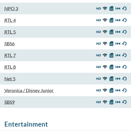
NPO 3
RTL 4
RTL 5
SBS6
RTL 7
RTL 8
Net 5
Veronica / Disney Junior
SBS9
Entertainment