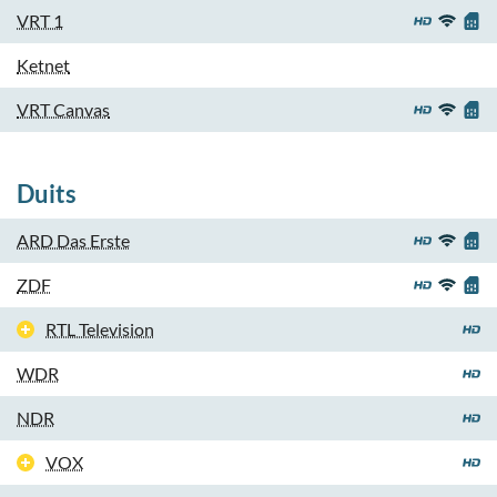
VRT 1
Ketnet
VRT Canvas
Duits
ARD Das Erste
ZDF
RTL Television
WDR
NDR
VOX