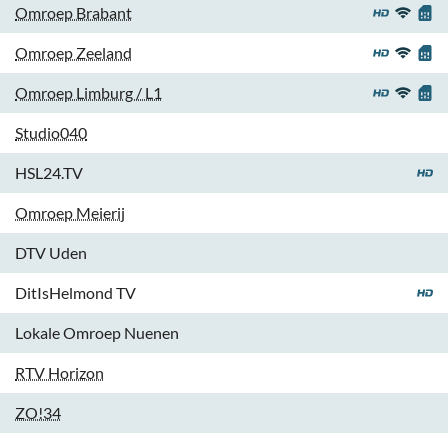
Omroep Brabant
Omroep Zeeland
Omroep Limburg / L1
Studio040
HSL24.TV
Omroep Meierij
DTV Uden
DitIsHelmond TV
Lokale Omroep Nuenen
RTV Horizon
ZO!34