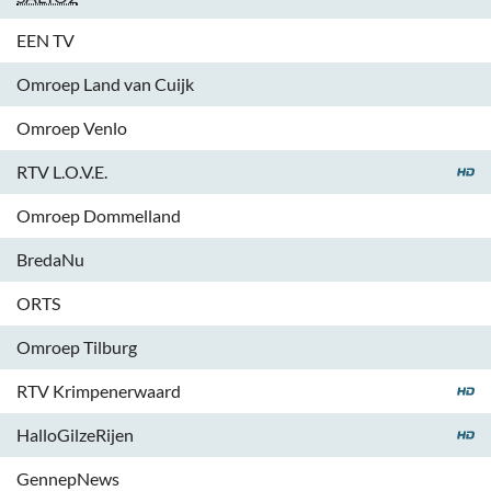
EEN TV
Omroep Land van Cuijk
Omroep Venlo
RTV L.O.V.E.
Omroep Dommelland
BredaNu
ORTS
Omroep Tilburg
RTV Krimpenerwaard
HalloGilzeRijen
GennepNews