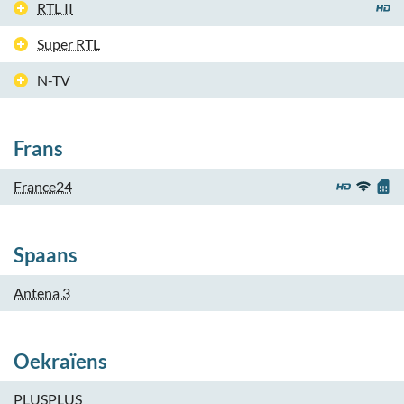
RTL II
Super RTL
N-TV
Frans
France24
Spaans
Antena 3
Oekraïens
PLUSPLUS