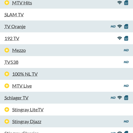
MTV Hits
SLAM TV
TV Oranje
192 TV
Mezzo
TV538
100% NL TV
MTV Live
Schlager TV
Stingray LiteTV
Stingray Djazz