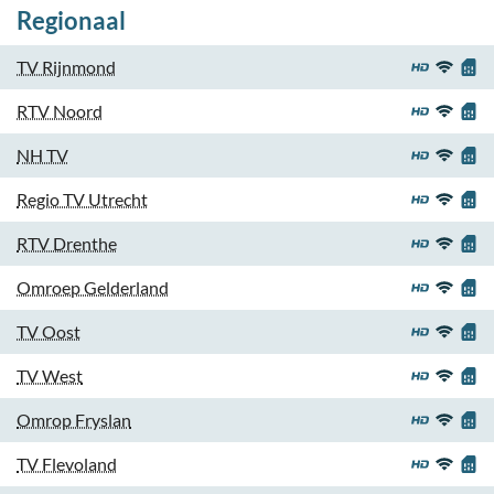
Regionaal
TV Rijnmond
RTV Noord
NH TV
Regio TV Utrecht
RTV Drenthe
Omroep Gelderland
TV Oost
TV West
Omrop Fryslan
TV Flevoland