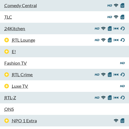
Comedy Central
TLC
24Kitchen
RTL Lounge
E!
Fashion TV
RTL Crime
Luxe TV
RTL-Z
ONS
NPO 1 Extra