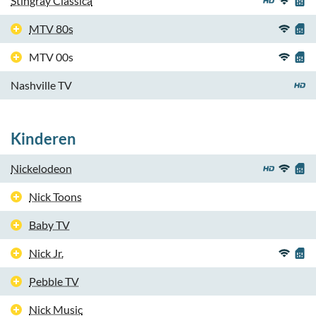
Stingray Classica
MTV 80s
MTV 00s
Nashville TV
Kinderen
Nickelodeon
Nick Toons
Baby TV
Nick Jr.
Pebble TV
Nick Music