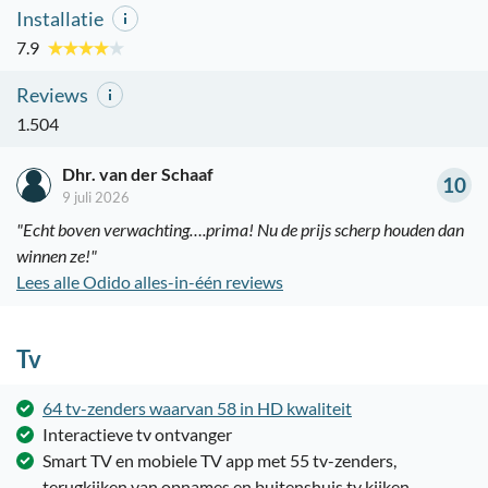
Installatie
7.9
Reviews
1.504
Dhr. van der Schaaf
10
9 juli 2026
"Echt boven verwachting….prima! Nu de prijs scherp houden dan
winnen ze!"
Lees alle Odido alles-in-één reviews
Tv
64 tv-zenders waarvan 58 in HD kwaliteit
Interactieve tv ontvanger
Smart TV en mobiele TV app met 55 tv-zenders,
terugkijken van opnames en buitenshuis tv kijken