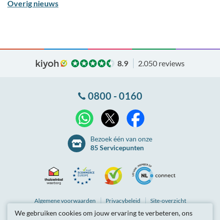
Overig nieuws
8.9
2.050 reviews
0800 - 0160
X
WhatsApp
Facebook
Bezoek één van onze
85 Servicepunten
Thuiswinkel
Ecommerce
Kiyoh
NLconnect
Algemene
voorwaarden
Privacybeleid
Site-overzicht
We gebruiken cookies om jouw ervaring te verbeteren, ons
Waarborg
Europe
Partnerprogramma
Tarieven zijn inclusief btw.