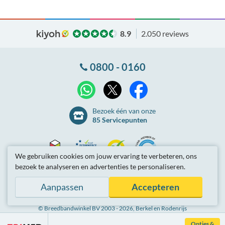
8.9
2.050 reviews
0800 - 0160
X
WhatsApp
Facebook
Bezoek één van onze
85 Servicepunten
We gebruiken cookies om jouw ervaring te verbeteren, ons
bezoek te analyseren en advertenties te personaliseren.
Thuiswinkel
Ecommerce
Kiyoh
NLconnect
Algemene
voorwaarden
Privacybeleid
Site-overzicht
Aanpassen
Accepteren
Waarborg
Europe
Partnerprogramma
Tarieven zijn inclusief btw.
© Breedbandwinkel BV 2003 - 2026
, Berkel en Rodenrijs
Certificaat
Trustmark
Opties &