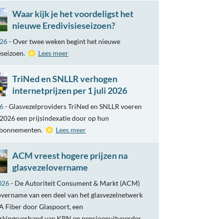
Waar kijk je het voordeligst het
nieuwe Eredivisieseizoen?
026
- Over twee weken begint het nieuwe
eseizoen.
Lees meer
TriNed en SNLLR verhogen
internetprijzen per 1 juli 2026
26
- Glasvezelproviders TriNed en SNLLR voeren
i 2026 een prijsindexatie door op hun
abonnementen.
Lees meer
ACM vreest hogere prijzen na
glasvezelovername
026
- De Autoriteit Consument & Markt (ACM)
overname van een deel van het glasvezelnetwerk
 Fiber door Glaspoort, een
kingsverband van KPN en pensioenuitvoerder