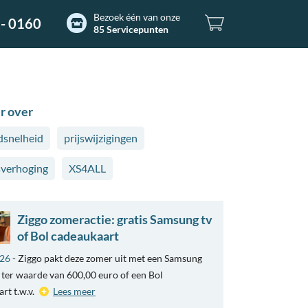
Bezoek één van onze
- 0160
85 Servicepunten
r over
snelheid
prijswijzigingen
sverhoging
XS4ALL
Ziggo zomeractie: gratis Samsung tv
of Bol cadeaukaart
026
- Ziggo pakt deze zomer uit met een Samsung
ter waarde van 600,00 euro of een Bol
rt t.w.v.
Lees meer