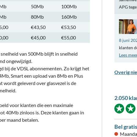
Mb
50Mb
100Mb
APG teg
Mb
80Mb
160Mb
5,00
€43,50
€53,50
0,00
€45,00
€55,00
8 juni 20
klanten d
nelheid van 500Mb blijft in snelheid
Lees mee
and ongewijzigd.
 bij de VDSL abonnementen. Zo krijgt het
Overig ni
Mb, Smart een upload van 8Mb en Plus
wordt geleverd over glasvezel is de
nelheid.
2.050 kla
oeld voor klanten die een maximale
ot 40Mb zinloos is. Deze klanten gaan in
 per maand betalen.
Bel grati
Maandag