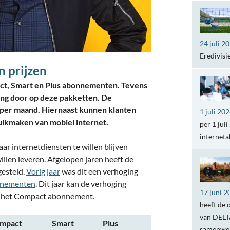
24 juli 2
Eredivisi
 prijzen
ct, Smart en Plus abonnementen. Tevens
ging door op deze pakketten. De
ro per maand. Hiernaast kunnen klanten
1 juli 20
uikmaken van mobiel internet.
per 1 jul
internet
ar internetdiensten te willen blijven
illen leveren. Afgelopen jaren heeft de
gesteld.
Vorig jaar
was dit een verhoging
nnementen
. Dit jaar kan de verhoging
17 juni 2
t het Compact abonnement.
heeft de 
van DELTA
mpact
Smart
Plus
samenwer