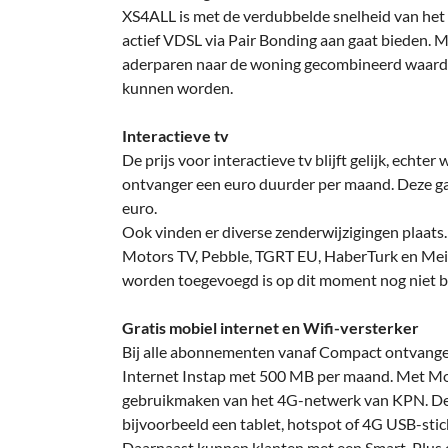
XS4ALL is met de verdubbelde snelheid van het
actief VDSL via Pair Bonding aan gaat bieden.
aderparen naar de woning gecombineerd waar
kunnen worden.
Interactieve tv
De prijs voor interactieve tv blijft gelijk, echte
ontvanger een euro duurder per maand. Deze ga
euro.
Ook vinden er diverse zenderwijzigingen plaats
Motors TV, Pebble, TGRT EU, HaberTurk en Mei
worden toegevoegd is op dit moment nog niet 
Gratis mobiel internet en Wifi-versterker
Bij alle abonnementen vanaf Compact ontvangen 
Internet Instap met 500 MB per maand. Met Mob
gebruikmaken van het 4G-netwerk van KPN. De 
bijvoorbeeld een tablet, hotspot of 4G USB-stic
Daarnaast kunnen klanten met een Smart, Plus 