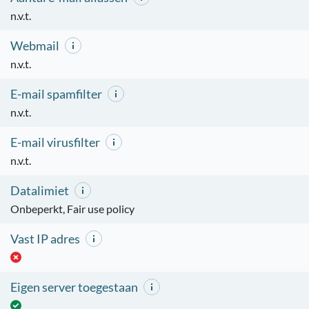
n.v.t.
Webmail
n.v.t.
E-mail spamfilter
n.v.t.
E-mail virusfilter
n.v.t.
Datalimiet
Onbeperkt, Fair use policy
Vast IP adres
Eigen server toegestaan