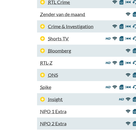
RTL Crime
Zender van de maand
Crime & Investigation
Shorts TV
Bloomberg
RTL-Z
ONS
Spike
Insight
NPO 1 Extra
NPO 2 Extra