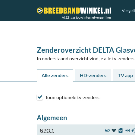
Vergel
Al 22 jaar jouw internetvergelijker
Zenderoverzicht DELTA Glasve
In onderstaand overzicht vind je alle tv-zende
Alle zenders
HD-zenders
TV app
Toon optionele tv-zenders
Algemeen
NPO 1