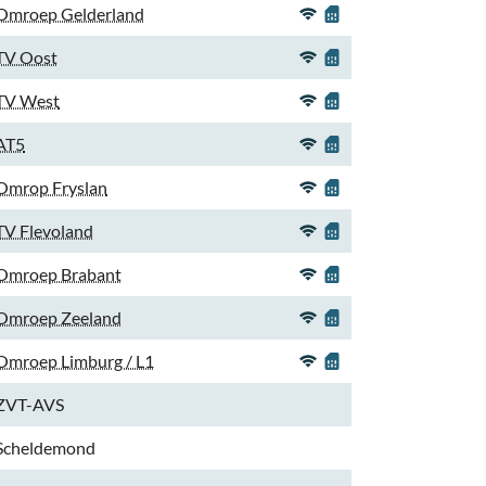
Omroep Gelderland
TV Oost
TV West
AT5
Omrop Fryslan
TV Flevoland
Omroep Brabant
Omroep Zeeland
Omroep Limburg / L1
ZVT-AVS
Scheldemond