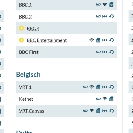
BBC 1
BBC 2
BBC 4
BBC Entertainment
BBC First
Belgisch
VRT 1
Ketnet
VRT Canvas