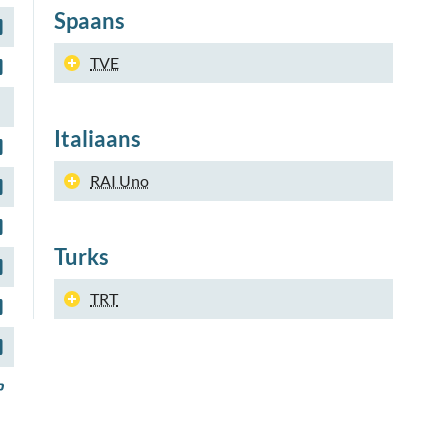
Spaans
TVE
Italiaans
RAI Uno
Turks
TRT