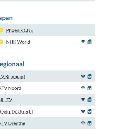
apan
Phoenix CNE
NHK World
egionaal
TV Rijnmond
RTV Noord
NH TV
Regio TV Utrecht
RTV Drenthe