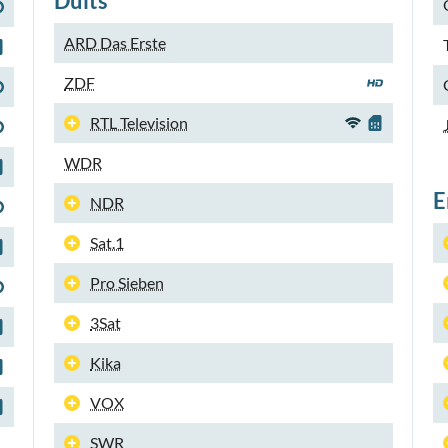
Duits
ARD Das Erste
ZDF
RTL Television
WDR
E
NDR
Sat.1
Pro Sieben
3Sat
Kika
VOX
SWR