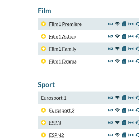
Film
Film1 Première
Film1 Action
Film1 Family
Film1 Drama
Sport
Eurosport 1
Eurosport 2
ESPN
ESPN2