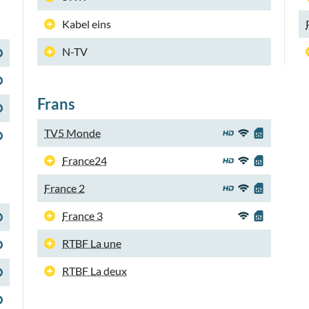
Kabel eins
N-TV
Frans
TV5 Monde
France24
France 2
France 3
RTBF La une
RTBF La deux