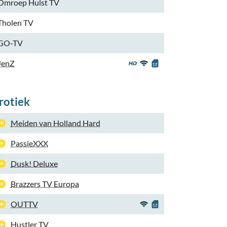
Omroep Hulst TV
Tholen TV
GO-TV
JenZ
rotiek
Meiden van Holland Hard
PassieXXX
Dusk! Deluxe
Brazzers TV Europa
OUTTV
Hustler TV