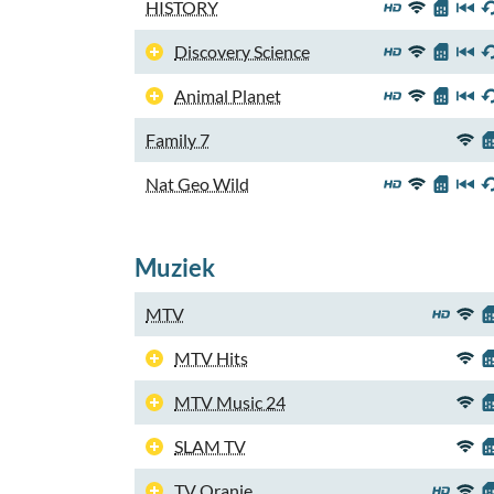
HISTORY
Discovery Science
Animal Planet
Family 7
Nat Geo Wild
Muziek
MTV
MTV Hits
MTV Music 24
SLAM TV
TV Oranje