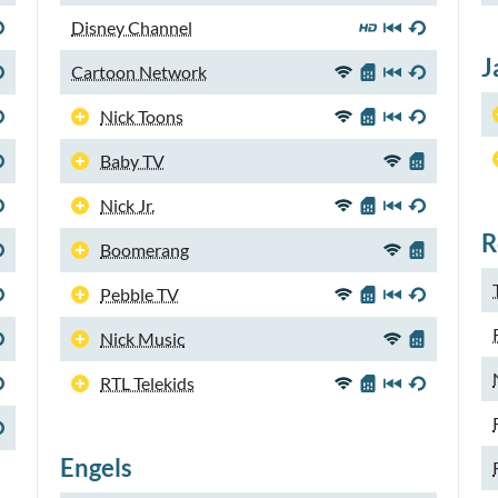
Disney Channel
J
Cartoon Network
Nick Toons
Baby TV
Nick Jr.
R
Boomerang
Pebble TV
Nick Music
RTL Telekids
Engels