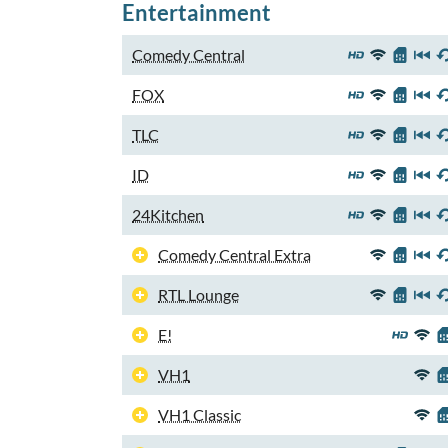
Entertainment
Comedy Central
FOX
TLC
ID
24Kitchen
Comedy Central Extra
RTL Lounge
E!
VH1
VH1 Classic