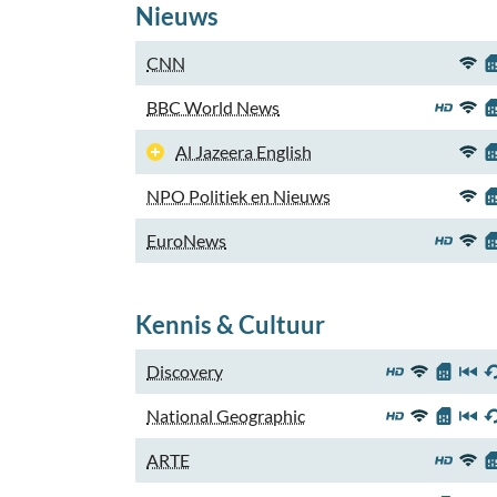
Nieuws
CNN
BBC World News
Al Jazeera English
NPO Politiek en Nieuws
EuroNews
Kennis & Cultuur
Discovery
National Geographic
ARTE