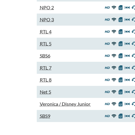
NPO 2
NPO 3
RTL 4
RTL 5
SBS6
RTL 7
RTL 8
Net 5
Veronica / Disney Junior
SBS9