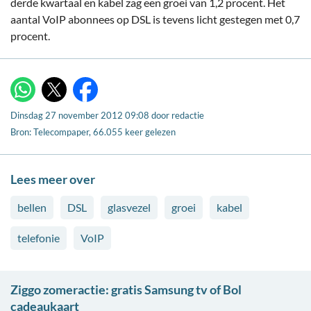
derde kwartaal en kabel zag een groei van 1,2 procent. Het
aantal VoIP abonnees op DSL is tevens licht gestegen met 0,7
procent.
X
WhatsApp
Facebook
Dinsdag 27 november 2012 09:08
door
redactie
Bron: Telecompaper, 66.055 keer gelezen
Lees meer over
bellen
DSL
glasvezel
groei
kabel
telefonie
VoIP
Ziggo zomeractie: gratis Samsung tv of Bol
cadeaukaart