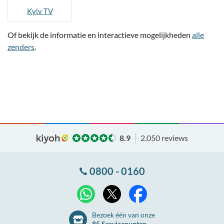
Kyiv TV
Of bekijk de informatie en interactieve mogelijkheden
alle
zenders
.
8.9
2.050 reviews
0800 - 0160
X
WhatsApp
Facebook
Bezoek één van onze
85 Servicepunten