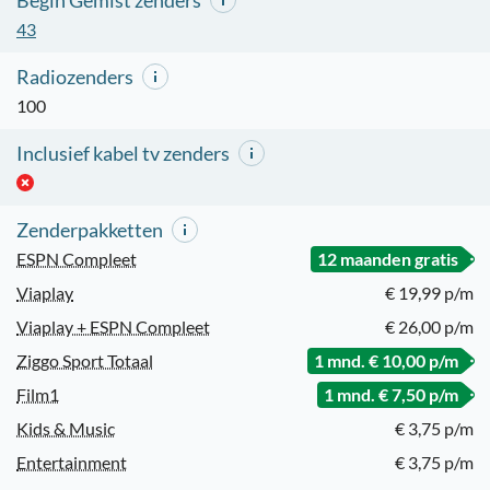
Begin Gemist zenders
43
Radiozenders
100
Inclusief kabel tv zenders
Zenderpakketten
ESPN Compleet
12 maanden gratis
Viaplay
€ 19,99 p/m
Viaplay + ESPN Compleet
€ 26,00 p/m
Ziggo Sport Totaal
1 mnd. € 10,00 p/m
Film1
1 mnd. € 7,50 p/m
Kids & Music
€ 3,75 p/m
Entertainment
€ 3,75 p/m