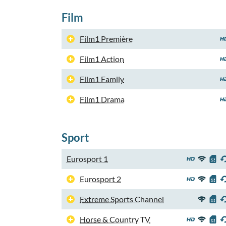
Film
Film1 Première
Film1 Action
Film1 Family
Film1 Drama
Sport
Eurosport 1
Eurosport 2
Extreme Sports Channel
Horse & Country TV