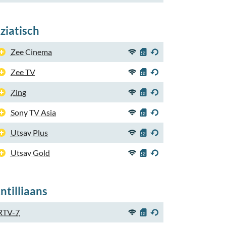
ziatisch
Zee Cinema
Zee TV
Zing
Sony TV Asia
Utsav Plus
Utsav Gold
ntilliaans
RTV-7