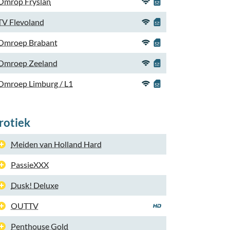
Omrop Fryslan
TV Flevoland
Omroep Brabant
Omroep Zeeland
Omroep Limburg / L1
rotiek
Meiden van Holland Hard
PassieXXX
Dusk! Deluxe
OUTTV
Penthouse Gold