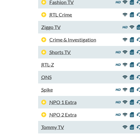
Fashion TV
RTL Crime
Ziggo TV
Crime & Investigation
Shorts TV
RTL-Z
ONS
Spike
NPO 1 Extra
NPO 2 Extra
Tommy TV