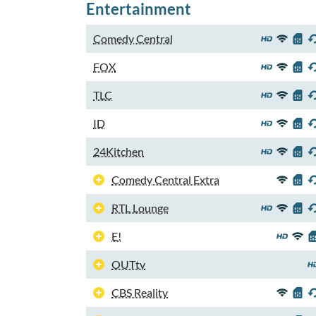
Entertainment
Comedy Central
FOX
TLC
ID
24Kitchen
Comedy Central Extra
RTL Lounge
E!
OUTtv
CBS Reality