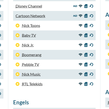
Disney Channel
A
Cartoon Network
Nick Toons
Baby TV
Nick Jr.
Boomerang
Pebble TV
Nick Music
RTL Telekids
A
Engels