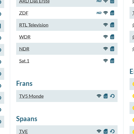
ARD Das Erste
ZDF
RTL Television
WDR
NDR
Sat.1
E
Frans
TV5 Monde
Spaans
TVE