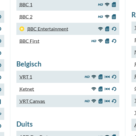
BBC 1
R
BBC 2
BBC Entertainment
BBC First
Belgisch
VRT 1
Ketnet
VRT Canvas
Duits