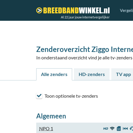
Vergel
Al 22 jaar jouw internetvergelijker
Zenderoverzicht Ziggo Intern
In onderstaand overzicht vind je alle tv-zende
Alle zenders
HD-zenders
TV app
Toon optionele tv-zenders
Algemeen
NPO 1