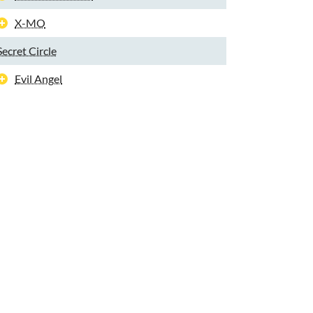
X-MO
Secret Circle
Evil Angel