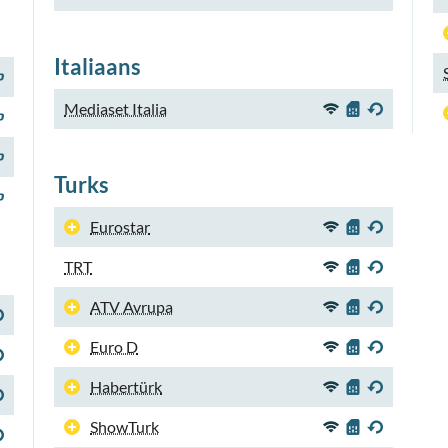
Italiaans
Mediaset Italia
Turks
Eurostar
TRT
ATV Avrupa
Euro D
Habertürk
ShowTurk