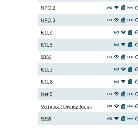
NPO 2
NPO 3
RTL 4
RTL 5
SBS6
RTL 7
RTL 8
Net 5
Veronica / Disney Junior
SBS9