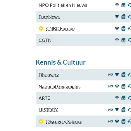
NPO Politiek en Nieuws
EuroNews
CNBC Europe
CGTN
Kennis & Cultuur
Discovery
National Geographic
ARTE
HISTORY
Discovery Science