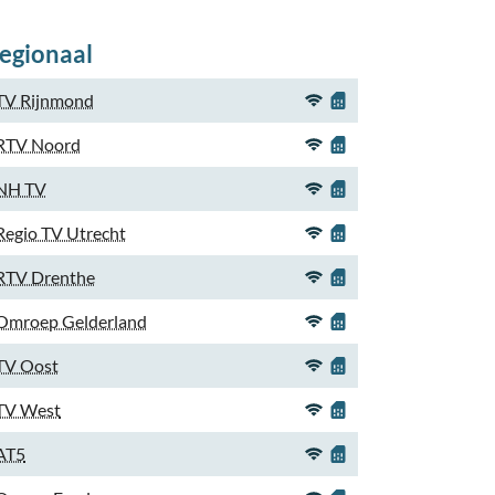
egionaal
TV Rijnmond
RTV Noord
NH TV
Regio TV Utrecht
RTV Drenthe
Omroep Gelderland
TV Oost
TV West
AT5