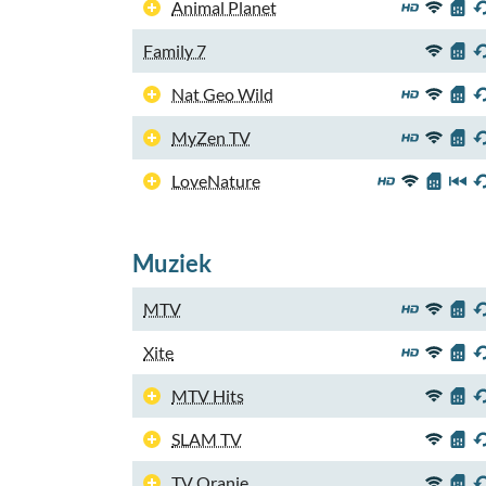
Animal Planet
Family 7
Nat Geo Wild
MyZen TV
LoveNature
Muziek
MTV
Xite
MTV Hits
SLAM TV
TV Oranje