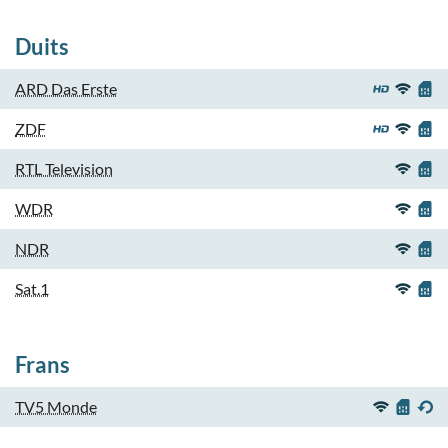
Duits
ARD Das Erste
ZDF
RTL Television
WDR
NDR
Sat.1
Frans
TV5 Monde