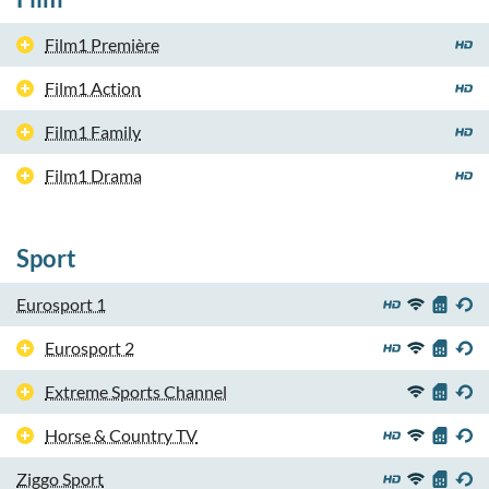
Film1 Première
Film1 Action
Film1 Family
Film1 Drama
Sport
Eurosport 1
Eurosport 2
Extreme Sports Channel
Horse & Country TV
Ziggo Sport