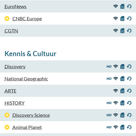
EuroNews
CNBC Europe
CGTN
Kennis & Cultuur
Discovery
National Geographic
ARTE
HISTORY
Discovery Science
Animal Planet