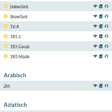
Habertürk
ShowTurk
TV-8
TRT-1
TRT-Cocuk
TRT-Müzik
Arabisch
2M
Aziatisch