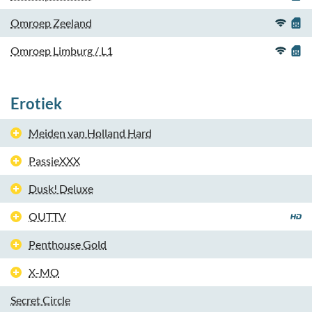
Omroep Zeeland
Omroep Limburg / L1
Erotiek
Meiden van Holland Hard
PassieXXX
Dusk! Deluxe
OUTTV
Penthouse Gold
X-MO
Secret Circle