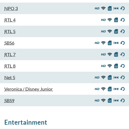
NPO 3
RTL 4
RTL 5
SBS6
RTL 7
RTL 8
Net 5
Veronica / Disney Junior
SBS9
Entertainment