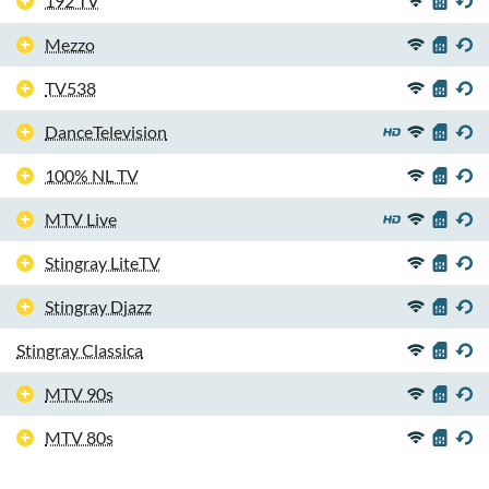
192 TV
Mezzo
TV538
DanceTelevision
100% NL TV
MTV Live
Stingray LiteTV
Stingray Djazz
Stingray Classica
MTV 90s
MTV 80s