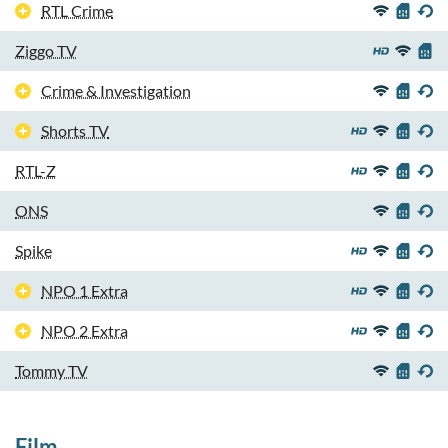
RTL Crime
Ziggo TV
Crime & Investigation
Shorts TV
RTL-Z
ONS
Spike
NPO 1 Extra
NPO 2 Extra
Tommy TV
Film