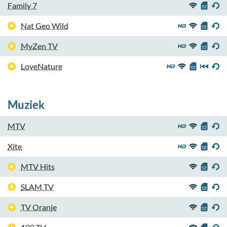
Family 7
Nat Geo Wild
MyZen TV
LoveNature
Muziek
MTV
Xite
MTV Hits
SLAM TV
TV Oranje