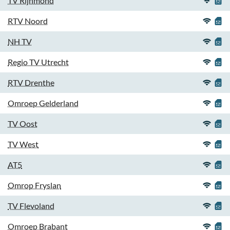
TV Rijnmond
RTV Noord
NH TV
Regio TV Utrecht
RTV Drenthe
Omroep Gelderland
TV Oost
TV West
AT5
Omrop Fryslan
TV Flevoland
Omroep Brabant