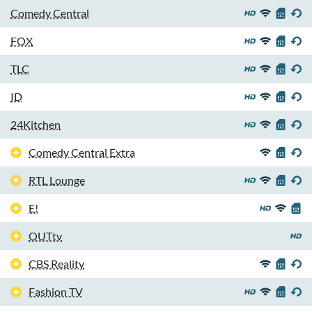
Comedy Central
FOX
TLC
ID
24Kitchen
Comedy Central Extra
RTL Lounge
E!
OUTtv
CBS Reality
Fashion TV