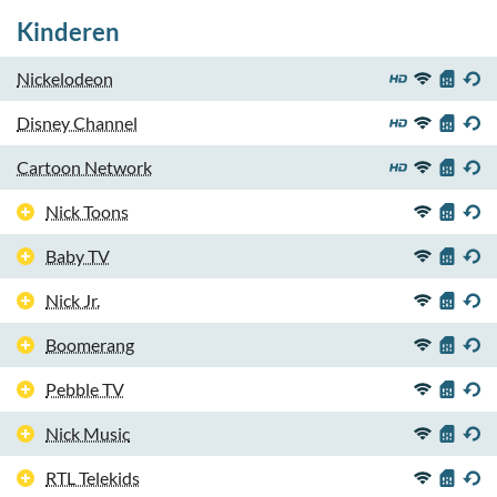
Kinderen
Nickelodeon
Disney Channel
Cartoon Network
Nick Toons
Baby TV
Nick Jr.
Boomerang
Pebble TV
Nick Music
RTL Telekids