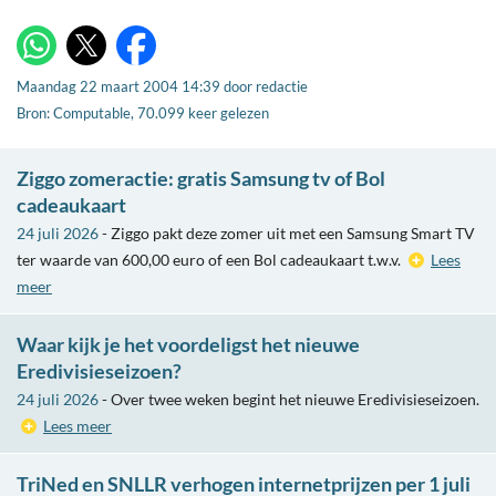
X
WhatsApp
Facebook
Maandag 22 maart 2004 14:39
door
redactie
Bron: Computable, 70.099 keer gelezen
Ziggo zomeractie: gratis Samsung tv of Bol
cadeaukaart
24 juli 2026
- Ziggo pakt deze zomer uit met een Samsung Smart TV
ter waarde van 600,00 euro of een Bol cadeaukaart t.w.v.
Lees
meer
Waar kijk je het voordeligst het nieuwe
Eredivisieseizoen?
24 juli 2026
- Over twee weken begint het nieuwe Eredivisieseizoen.
Lees meer
TriNed en SNLLR verhogen internetprijzen per 1 juli