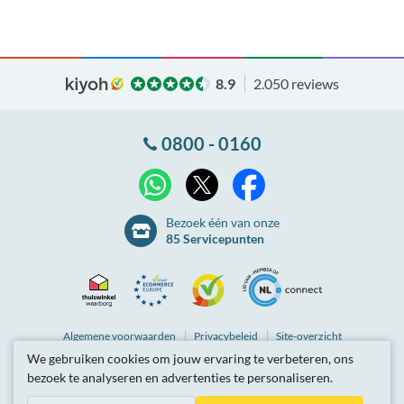
8.9
2.050 reviews
0800 - 0160
X
WhatsApp
Facebook
Bezoek één van onze
85 Servicepunten
Thuiswinkel
Ecommerce
Kiyoh
NLconnect
Algemene
voorwaarden
Privacybeleid
Site-overzicht
We gebruiken cookies om jouw ervaring te verbeteren, ons
Waarborg
Europe
Partnerprogramma
Tarieven zijn inclusief btw.
bezoek te analyseren en advertenties te personaliseren.
© Breedbandwinkel BV 2003 - 2026
, Berkel en Rodenrijs
Certificaat
Trustmark