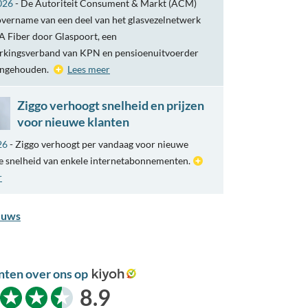
026
- De Autoriteit Consument & Markt (ACM)
overname van een deel van het glasvezelnetwerk
 Fiber door Glaspoort, een
kingsverband van KPN en pensioenuitvoerder
engehouden.
Lees meer
Ziggo verhoogt snelheid en prijzen
voor nieuwe klanten
26
- Ziggo verhoogt per vandaag voor nieuwe
e snelheid van enkele internetabonnementen.
r
euws
nten over ons op
kiyoh
8.9