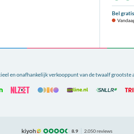
Bel grati
Vandaag
cieel en onafhankelijk verkooppunt van
de twaalf grootste 
8.9
2.050 reviews