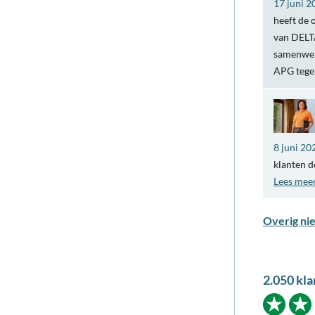
17 juni 2
heeft de 
van DELTA
samenwer
APG teg
8 juni 20
klanten d
Lees mee
Overig ni
2.050 kla