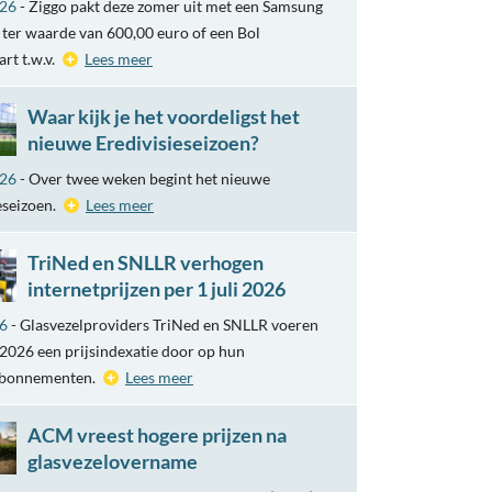
026
- Ziggo pakt deze zomer uit met een Samsung
ter waarde van 600,00 euro of een Bol
rt t.w.v.
Lees meer
Waar kijk je het voordeligst het
nieuwe Eredivisieseizoen?
026
- Over twee weken begint het nieuwe
eseizoen.
Lees meer
TriNed en SNLLR verhogen
internetprijzen per 1 juli 2026
26
- Glasvezelproviders TriNed en SNLLR voeren
i 2026 een prijsindexatie door op hun
abonnementen.
Lees meer
ACM vreest hogere prijzen na
glasvezelovername