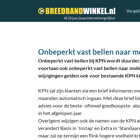
Vergel
Al 22 jaar jouw internetvergelijker
Onbeperkt vast bellen naar m
Onbeperkt vast bellen bij KPN wordt duurder,
voortaan ook onbeperkt vast bellen naar mob
wijzigingen gelden ook voor bestaande KPN k
KPN zal zijn klanten via een brief informeren o
maanden automatisch ingaan. Met deze brief bie
advies voor de beste -oftewel goedkoopste- a
in het afgelopen jaar.
Overigens wijzigen ook de namen van de KPN a
verandert Basis in 'Instap' en Extra in 'Standaar
maar zal op termijn een flink hogere snelheid kri