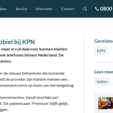
0800 
ijken
Service
Informatie
Contact
obiel bij KPN
Gerelate
 maar in ruil daarvoor kunnen klanten
KPN
iele telefoons binnen Nederland. De
lanten.
Lees mee
ver de nieuwe beltarieven die komende
dt de provider zijn klanten meteen een
bellen
bonnementsvorm op basis van het belgedrag
bonnementen. Vanaf eind februari
d'. De pakketnaam 'Premium' blijft gelijk,
jgen.